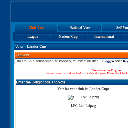
Club-Vote
National-Vote
Self-Vot
League
Nations Cup
International
Voten - Länder-Cup
Hinweis
Um am Spiel teilnehmen zu können, müsstest du dich
Einloggen
oder
Reg
Translation in Progress
We are currently working hard to translate this page. Please check back
Enter the 3-digit code and vote:
Vote for your club im Länder-Cup:
1.FC Lok Leipzig