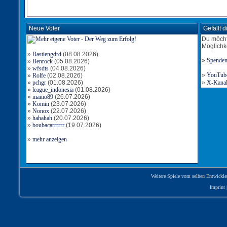
Neue Voter
Gefällt 
Du möcht
Möglichk
»
Bastiengdrd
(08.08.2026)
»
Spende
»
Benrock
(05.08.2026)
»
wfsdts
(04.08.2026)
»
YouTube-
»
Rolfe
(02.08.2026)
»
pchgr
(01.08.2026)
»
X-Kanal 
»
league_indonesia
(01.08.2026)
»
manio89
(26.07.2026)
»
Komin
(23.07.2026)
»
Nonox
(22.07.2026)
»
hahahah
(20.07.2026)
»
boubacarrrrrr
(19.07.2026)
»
mehr anzeigen
Weitere Spiele vom selben Entwickle
Imprint