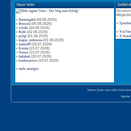
Neue Voter
Gefällt 
Du möcht
Möglichk
»
Bastiengdrd
(08.08.2026)
»
Spende
»
Benrock
(05.08.2026)
»
wfsdts
(04.08.2026)
»
YouTube-
»
Rolfe
(02.08.2026)
»
pchgr
(01.08.2026)
»
X-Kanal 
»
league_indonesia
(01.08.2026)
»
manio89
(26.07.2026)
»
Komin
(23.07.2026)
»
Nonox
(22.07.2026)
»
hahahah
(20.07.2026)
»
boubacarrrrrr
(19.07.2026)
»
mehr anzeigen
Weitere Spiele vom selben Entwickle
Imprint