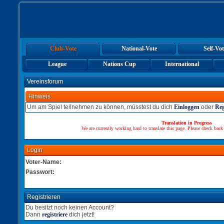
Club-Vote
National-Vote
Self-Vot
League
Nations Cup
International
Vereinsforum
Hinweis
Um am Spiel teilnehmen zu können, müsstest du dich
Einloggen
oder
Reg
Translation in Progress
We are currently working hard to translate this page. Please check back
Login
Voter-Name:
Passwort:
Registrieren
Du besitzt noch keinen Account?
Dann
registriere
dich jetzt!