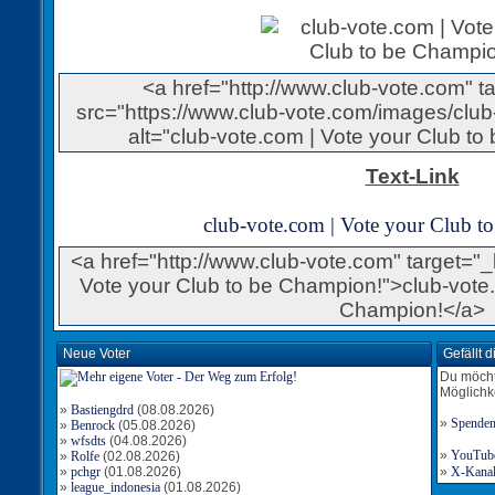
<a href="http://www.club-vote.com" 
src="https://www.club-vote.com/images/club-
alt="club-vote.com | Vote your Club to
Text-Link
club-vote.com | Vote your Club t
<a href="http://www.club-vote.com" target="_b
Vote your Club to be Champion!">club-vote.
Champion!</a>
Neue Voter
Gefällt 
Du möcht
Möglichk
»
Bastiengdrd
(08.08.2026)
»
Spende
»
Benrock
(05.08.2026)
»
wfsdts
(04.08.2026)
»
YouTube-
»
Rolfe
(02.08.2026)
»
pchgr
(01.08.2026)
»
X-Kanal 
»
league_indonesia
(01.08.2026)