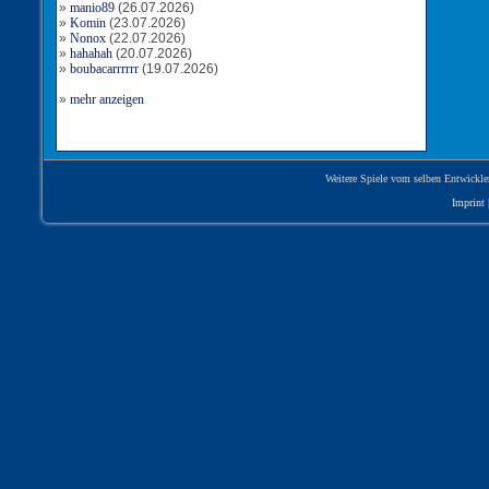
»
manio89
(26.07.2026)
»
Komin
(23.07.2026)
»
Nonox
(22.07.2026)
»
hahahah
(20.07.2026)
»
boubacarrrrrr
(19.07.2026)
»
mehr anzeigen
Weitere Spiele vom selben Entwickle
Imprint