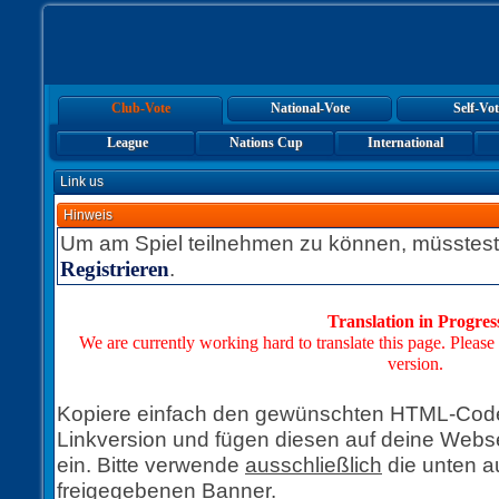
Club-Vote
National-Vote
Self-Vot
League
Nations Cup
International
Link us
Hinweis
Um am Spiel teilnehmen zu können, müsstest
.
Registrieren
Translation in Progres
We are currently working hard to translate this page. Please
version.
Kopiere einfach den gewünschten HTML-Code 
Linkversion und fügen diesen auf deine Webse
ein. Bitte verwende
ausschließlich
die unten a
freigegebenen Banner.