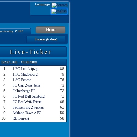
Language:
Home
 yesterday: 2.997
Forum
(0 Voter)
Live-Ticker
Best Club - Yesterday
1.
1.FC Lok Leipzig
88
2.
1.FC Magdeburg
79
3.
1.SC Feucht
76
4.
FC Carl Zeiss Jena
73
5.
Falkenbergs FF
72
6.
FC Red Bull Salzburg
71
7.
FC Rot-Weiß Erfurt
68
8.
Sachsenring Zwickau
61
9.
Athlone Town AFC
59
10.
RB Leipzig
58