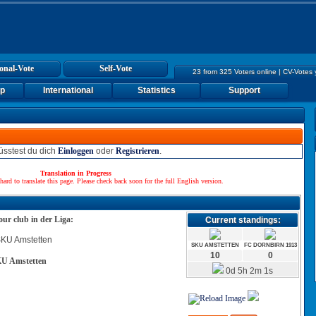
onal-Vote
Self-Vote
23 from 325 Voters online | CV-Votes
up
International
Statistics
Support
sstest du dich
Einloggen
oder
Registrieren
.
Translation in Progress
hard to translate this page. Please check back soon for the full English version.
our club in der Liga:
Current standings:
SKU AMSTETTEN
FC DORNBIRN 1913
10
0
U Amstetten
0d 5h 2m 1s