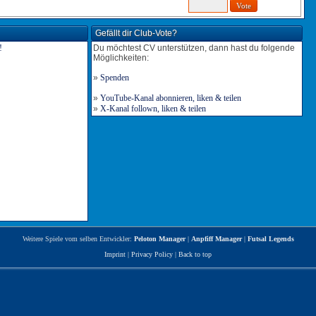
Gefällt dir Club-Vote?
Du möchtest CV unterstützen, dann hast du folgende
Möglichkeiten:
»
Spenden
»
YouTube-Kanal abonnieren, liken & teilen
»
X-Kanal follown, liken & teilen
Weitere Spiele vom selben Entwickler:
Peloton Manager
|
Anpfiff Manager
|
Futsal Legends
Imprint
|
Privacy Policy
|
Back to top