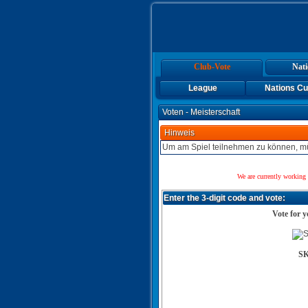
Club-Vote
Nati
League
Nations C
Voten - Meisterschaft
Hinweis
Um am Spiel teilnehmen zu können, mü
We are currently working 
Enter the 3-digit code and vote:
Vote for y
SK