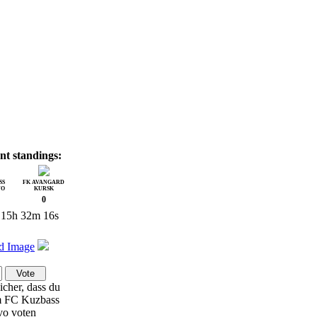
nt standings:
SS
FK AVANGARD
VO
KURSK
0
15h 32m 16s
icher, dass du
m FC Kuzbass
o voten