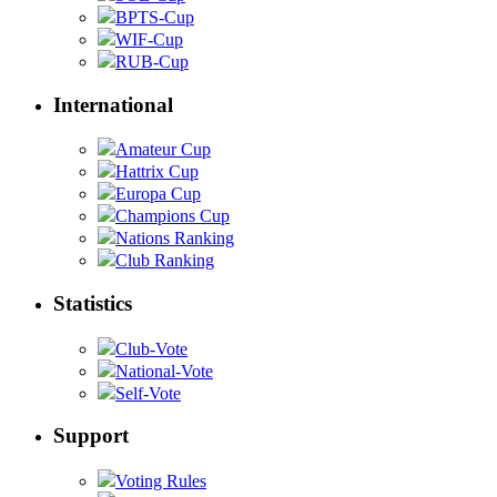
BPTS-Cup
WIF-Cup
RUB-Cup
International
Amateur Cup
Hattrix Cup
Europa Cup
Champions Cup
Nations Ranking
Club Ranking
Statistics
Club-Vote
National-Vote
Self-Vote
Support
Voting Rules