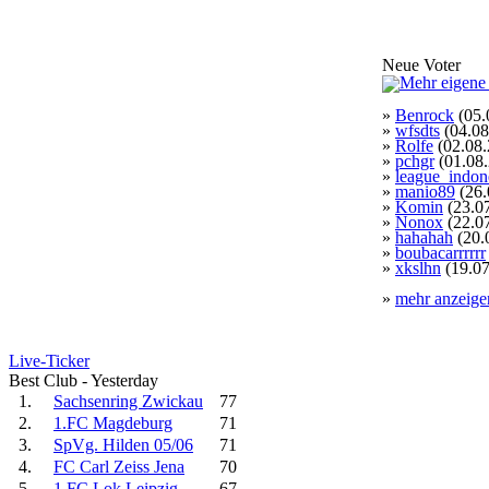
Neue Voter
»
Benrock
(05.
»
wfsdts
(04.08
»
Rolfe
(02.08.
»
pchgr
(01.08
»
league_indon
»
manio89
(26.
»
Komin
(23.0
»
Nonox
(22.0
»
hahahah
(20.
»
boubacarrrrrr
»
xkslhn
(19.07
»
mehr anzeige
Live-Ticker
Best Club - Yesterday
1.
Sachsenring Zwickau
77
2.
1.FC Magdeburg
71
3.
SpVg. Hilden 05/06
71
4.
FC Carl Zeiss Jena
70
5.
1.FC Lok Leipzig
67