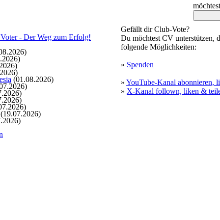
möchtes
Gefällt dir Club-Vote?
Du möchtest CV unterstützen, d
folgende Möglichkeiten:
08.2026)
.2026)
»
Spenden
2026)
.2026)
esia
(01.08.2026)
»
YouTube-Kanal abonnieren, li
07.2026)
»
X-Kanal follown, liken & teil
7.2026)
7.2026)
07.2026)
(19.07.2026)
.2026)
n