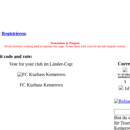
r
Registrieren
.
Translation in Progress
We are currently working hard to translate this page. Please check back soon for the full English version.
it code and vote:
Curre
Vote for your club im Länder-Cup:
FC KUZBA
KEMERO
5
FC Kuzbass Kemerovo
1d 
Bist du s
für Tea
Kemerov