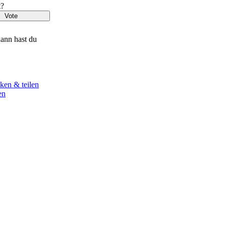
t?
ann hast du
ken & teilen
en