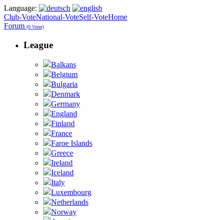
Language:
Club-Vote
National-Vote
Self-Vote
Home
Forum
(0 Voter)
League
Balkans
Belgium
Bulgaria
Denmark
Germany
England
Finland
France
Faroe Islands
Greece
Ireland
Iceland
Italy
Luxembourg
Netherlands
Norway