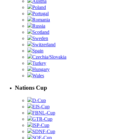
Austria
Poland
Portugal
Romania
Russia
Scotland
Sweden
Switzerland
Spain
Czechia/Slovakia
Turkey
Hungary
Wales
Nations Cup
D-Cup
EIS-Cup
FBNL-Cup
GTR-Cup
ISP-Cup
SDNF-Cup
SOE-Cup