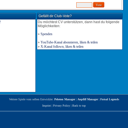
Gefällt dir Club-Vote?
Du möchtest CV unterstützen, dann hast du folgende
Möglichkeiten:
»
Spenden
»
YouTube-Kanal abonnieren, liken & teilen
»
X-Kanal follown, liken & teilen
Weitere Spiele vom selben Entwickler:
Peloton Manager
|
Anpfiff Manager
|
Futsal Legends
Imprint
|
Privacy Policy
|
Back to top