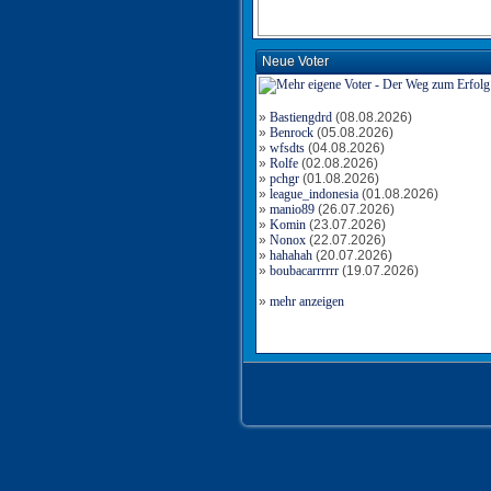
Neue Voter
»
Bastiengdrd
(08.08.2026)
»
Benrock
(05.08.2026)
»
wfsdts
(04.08.2026)
»
Rolfe
(02.08.2026)
»
pchgr
(01.08.2026)
»
league_indonesia
(01.08.2026)
»
manio89
(26.07.2026)
»
Komin
(23.07.2026)
»
Nonox
(22.07.2026)
»
hahahah
(20.07.2026)
»
boubacarrrrrr
(19.07.2026)
»
mehr anzeigen