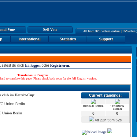
onal-Vote
Self-Vote
40 from 323 Voters online | CV-Votes
up
International
Statistics
Support
sstest du dich
Einloggen
oder
Registrieren
.
Translation in Progress
hard to translate this page. Please check back soon for the full English version.
r club im Hattrix-Cup:
Current standings:
RCD MALLORCA
1.FC UNION
BERLIN
C Union Berlin
0
0
4d 22h 56m 52s