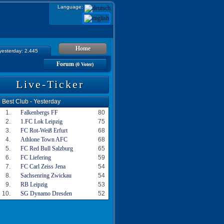
Language:
Home
 yesterday: 2.445
Forum
(0 Voter)
Live-Ticker
Best Club - Yesterday
1.
Falkenbergs FF
80
2.
1.FC Lok Leipzig
75
3.
FC Rot-Weiß Erfurt
68
4.
Athlone Town AFC
68
5.
FC Red Bull Salzburg
65
6.
FC Liefering
59
7.
FC Carl Zeiss Jena
54
8.
Sachsenring Zwickau
54
9.
RB Leipzig
53
10.
SG Dynamo Dresden
52