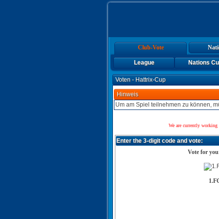
Club-Vote
Nati
League
Nations C
Voten - Hattrix-Cup
Hinweis
Um am Spiel teilnehmen zu können, mü
We are currently working 
Enter the 3-digit code and vote:
Vote for you
1.F