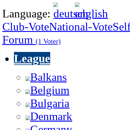
Language:
Club-Vote
National-Vote
Sel
Forum
(1 Voter)
League
Balkans
Belgium
Bulgaria
Denmark
Germany