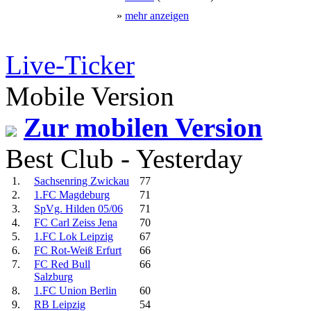
»
mehr anzeigen
Live-Ticker
Mobile Version
Zur mobilen Version
Best Club - Yesterday
1.
Sachsenring Zwickau
77
2.
1.FC Magdeburg
71
3.
SpVg. Hilden 05/06
71
4.
FC Carl Zeiss Jena
70
5.
1.FC Lok Leipzig
67
6.
FC Rot-Weiß Erfurt
66
7.
FC Red Bull
66
Salzburg
8.
1.FC Union Berlin
60
9.
RB Leipzig
54