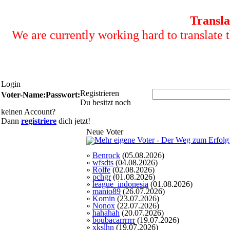
Transla
We are currently working hard to translate t
Login
Registrieren
Voter-Name:
Passwort:
Du besitzt noch
keinen Account?
Dann
registriere
dich jetzt!
Neue Voter
»
Benrock
(05.08.2026)
»
wfsdts
(04.08.2026)
»
Rolfe
(02.08.2026)
»
pchgr
(01.08.2026)
»
league_indonesia
(01.08.2026)
»
manio89
(26.07.2026)
»
Komin
(23.07.2026)
»
Nonox
(22.07.2026)
»
hahahah
(20.07.2026)
»
boubacarrrrrr
(19.07.2026)
»
xkslhn
(19.07.2026)