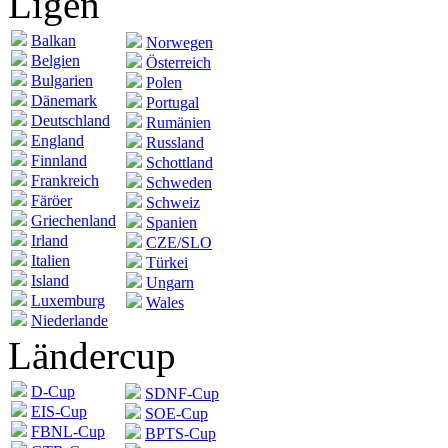
Ligen
Balkan
Norwegen
Belgien
Österreich
Bulgarien
Polen
Dänemark
Portugal
Deutschland
Rumänien
England
Russland
Finnland
Schottland
Frankreich
Schweden
Färöer
Schweiz
Griechenland
Spanien
Irland
CZE/SLO
Italien
Türkei
Island
Ungarn
Luxemburg
Wales
Niederlande
Ländercup
D-Cup
SDNF-Cup
EIS-Cup
SOE-Cup
FBNL-Cup
BPTS-Cup