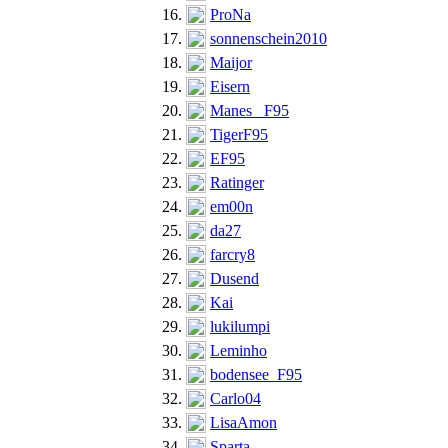
16.
ProNa
17.
sonnenschein2010
18.
Maijor
19.
Eisern
20.
Manes _F95
21.
TigerF95
22.
EF95
23.
Ratinger
24.
em00n
25.
da27
26.
farcry8
27.
Dusend
28.
Kai
29.
lukilumpi
30.
Leminho
31.
bodensee_F95
32.
Carlo04
33.
LisaAmon
34.
Sparta