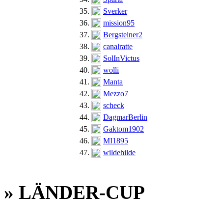
35.
Sverker
36.
mission95
37.
Bergsteiner2
38.
canalratte
39.
SolInVictus
40.
wolli
41.
Manta
42.
Mezzo7
43.
scheck
44.
DagmarBerlin
45.
Gaktom1902
46.
MI1895
47.
wildehilde
» LÄNDER-CUP