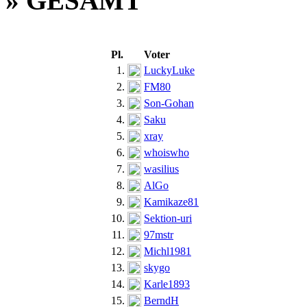
» GESAMT
Pl.
Voter
1.
LuckyLuke
2.
FM80
3.
Son-Gohan
4.
Saku
5.
xray
6.
whoiswho
7.
wasilius
8.
AlGo
9.
Kamikaze81
10.
Sektion-uri
11.
97mstr
12.
Michl1981
13.
skygo
14.
Karle1893
15.
BerndH