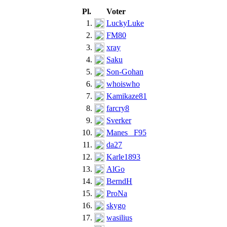
Pl.
Voter
1.
LuckyLuke
2.
FM80
3.
xray
4.
Saku
5.
Son-Gohan
6.
whoiswho
7.
Kamikaze81
8.
farcry8
9.
Sverker
10.
Manes _F95
11.
da27
12.
Karle1893
13.
AlGo
14.
BerndH
15.
ProNa
16.
skygo
17.
wasilius