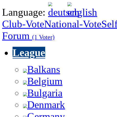
Language:
Club-Vote
National-Vote
Sel
Forum
(1 Voter)
League
Balkans
Belgium
Bulgaria
Denmark
Germany