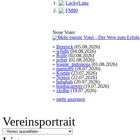
1.
LuckyLuke
2.
FM80
Neue Voter
»
Benrock
(05.08.2026)
»
wfsdts
(04.08.2026)
»
Rolfe
(02.08.2026)
»
pchgr
(01.08.2026)
»
league_indonesia
(01.08.2026)
»
manio89
(26.07.2026)
»
Komin
(23.07.2026)
»
Nonox
(22.07.2026)
»
hahahah
(20.07.2026)
»
boubacarrrrrr
(19.07.2026)
»
xkslhn
(19.07.2026)
»
mehr anzeigen
Vereinsportrait