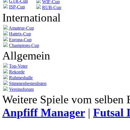
GTR-Cup
WIF-Cup
ISP-Cup
RUB-Cup
International
Amateur-Cup
Hattrix-Cup
Europa-Cup
Champions-Cup
Allgemein
Top-Voter
Rekorde
Ruhmeshalle
Stimmenbestenlisten
Vereinsforum
Weitere Spiele vom selben 
Anpfiff Manager
|
Futsal 