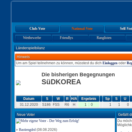
Club-Vote
National-Vote
Self-Vot
Wettbewerbe
Friendlys
Ranglisten
Länderspielbilanz
Hinweis
Um am Spiel teilnehmen zu können, müsstest du dich
Einloggen
oder
Reg
Die bisherigen Begegnungen
SüDKOREA
Datum
S
W
R
H/A
Ergebnis
Sp
S
U
31.12.2020
S186
FSS
R6
H
1
:
0
1
1
0
Neue Voter
Gefällt 
Du möcht
Möglichk
»
Bastiengdrd
(08.08.2026)