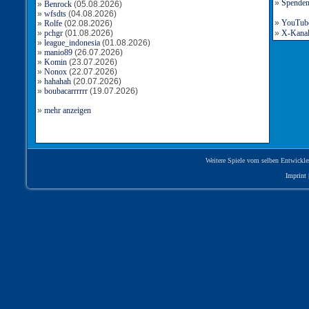
»
Spende
»
Benrock
(05.08.2026)
»
wfsdts
(04.08.2026)
»
YouTube-
»
Rolfe
(02.08.2026)
»
pchgr
(01.08.2026)
»
X-Kanal 
»
league_indonesia
(01.08.2026)
»
manio89
(26.07.2026)
»
Komin
(23.07.2026)
»
Nonox
(22.07.2026)
»
hahahah
(20.07.2026)
»
boubacarrrrrr
(19.07.2026)
»
mehr anzeigen
Weitere Spiele vom selben Entwickle
Imprint