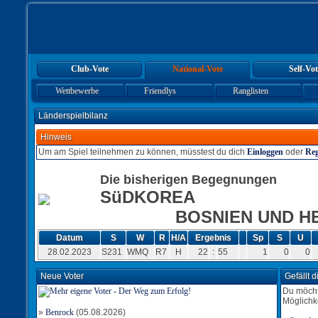
Club-Vote
National-Vote
Self-Vot
Wettbewerbe
Friendlys
Ranglisten
Länderspielbilanz
Hinweis
Um am Spiel teilnehmen zu können, müsstest du dich
Einloggen
oder
Reg
Die bisherigen Begegnungen
SüDKOREA
BOSNIEN UND 
Datum
S
W
R
H/A
Ergebnis
Sp
S
U
28.02.2023
S231
WMQ
R7
H
22
:
55
1
0
0
Neue Voter
Gefällt 
Du möcht
Möglichk
»
Benrock
(05.08.2026)