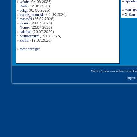
»
Spende
»
wfsdts
(04.08.2026)
»
Rolfe
(02.08.2026)
»
YouTube-
»
pchgr
(01.08.2026)
»
league_indonesia
(01.08.2026)
»
X-Kanal 
»
manio89
(26.07.2026)
»
Komin
(23.07.2026)
»
Nonox
(22.07.2026)
»
hahahah
(20.07.2026)
»
boubacarrrrrr
(19.07.2026)
»
xkslhn
(19.07.2026)
»
mehr anzeigen
Weitere Spiele vom selben Entwickle
Imprint