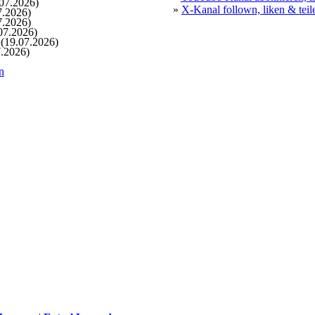
07.2026)
»
X-Kanal follown, liken & teil
7.2026)
7.2026)
07.2026)
(19.07.2026)
.2026)
n