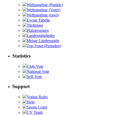
Weltrangliste (Punkte)
Weltrangliste (Votes)
Weltrangliste (rawi)
Ewige Tabelle
Titelträger
Platzierungen
Landesmitglieder
Meiste Länderspiele
Top-Voter (Perioden)
Statistics
Club-Vote
National-Vote
Self-Vote
Support
Voting Rules
Help
Sports Court
CV Team