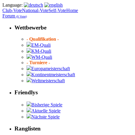
Language:
Club-Vote
National-Vote
Self-Vote
Home
Forum
(0 Voter)
Wettbewerbe
- Qualifikation -
EM-Quali
KM-Quali
WM-Quali
- Turniere -
Europameisterschaft
Kontinentmeisterschaft
Weltmeisterschaft
Friendlys
Bisherige Spiele
Aktuelle Spiele
Nächste Spiele
Ranglisten