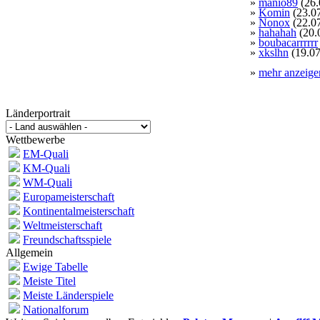
»
manio89
(26.
»
Komin
(23.0
»
Nonox
(22.0
»
hahahah
(20.
»
boubacarrrrrr
»
xkslhn
(19.07
»
mehr anzeige
Länderportrait
Wettbewerbe
EM-Quali
KM-Quali
WM-Quali
Europameisterschaft
Kontinentalmeisterschaft
Weltmeisterschaft
Freundschaftsspiele
Allgemein
Ewige Tabelle
Meiste Titel
Meiste Länderspiele
Nationalforum