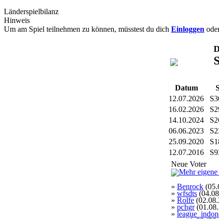
Länderspielbilanz
Hinweis
Um am Spiel teilnehmen zu können, müsstest du dich
Einloggen
ode
D
Datum
12.07.2026
S3
16.02.2026
S2
14.10.2024
S2
06.06.2023
S2
25.09.2020
S1
12.07.2016
S9
Neue Voter
»
Benrock
(05.
»
wfsdts
(04.08
»
Rolfe
(02.08.
»
pchgr
(01.08
»
league_indon