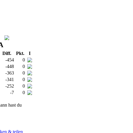
A
Diff.
Pkt.
I
-454
0
-448
0
-363
0
-341
0
-252
0
-7
0
ann hast du
ken & teilen