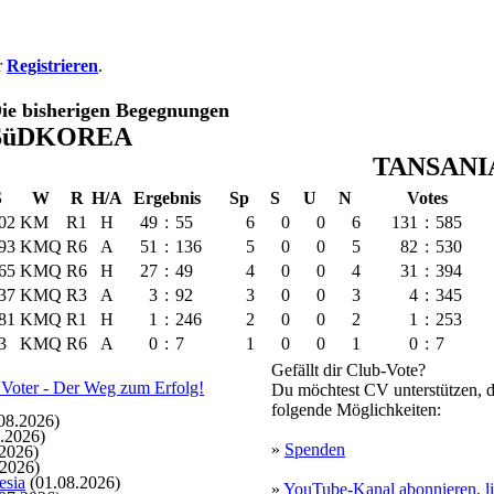
r
Registrieren
.
ie bisherigen Begegnungen
SüDKOREA
TANSANI
S
W
R
H/A
Ergebnis
Sp
S
U
N
Votes
02
KM
R1
H
49
:
55
6
0
0
6
131
:
585
93
KMQ
R6
A
51
:
136
5
0
0
5
82
:
530
65
KMQ
R6
H
27
:
49
4
0
0
4
31
:
394
37
KMQ
R3
A
3
:
92
3
0
0
3
4
:
345
81
KMQ
R1
H
1
:
246
2
0
0
2
1
:
253
3
KMQ
R6
A
0
:
7
1
0
0
1
0
:
7
Gefällt dir Club-Vote?
Du möchtest CV unterstützen, d
folgende Möglichkeiten:
08.2026)
.2026)
»
Spenden
2026)
.2026)
esia
(01.08.2026)
»
YouTube-Kanal abonnieren, li