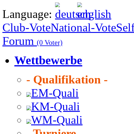
Language:
Club-Vote
National-Vote
Sel
Forum
(0 Voter)
Wettbewerbe
- Qualifikation -
EM-Quali
KM-Quali
WM-Quali
- Turniere -