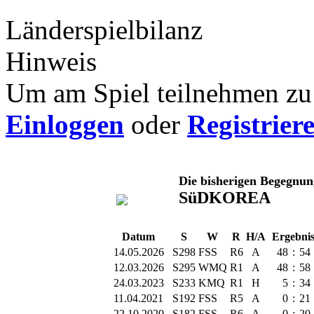
Länderspielbilanz
Hinweis
Um am Spiel teilnehmen zu 
Einloggen
oder
Registrier
Die bisherigen Begegnu
SüDKOREA
Datum
S
W
R
H/A
Ergebni
14.05.2026
S298
FSS
R6
A
48
:
54
12.03.2026
S295
WMQ
R1
A
48
:
58
24.03.2023
S233
KMQ
R1
H
5
:
34
11.04.2021
S192
FSS
R5
A
0
:
21
22.10.2020
S182
FSS
R6
A
0
:
20