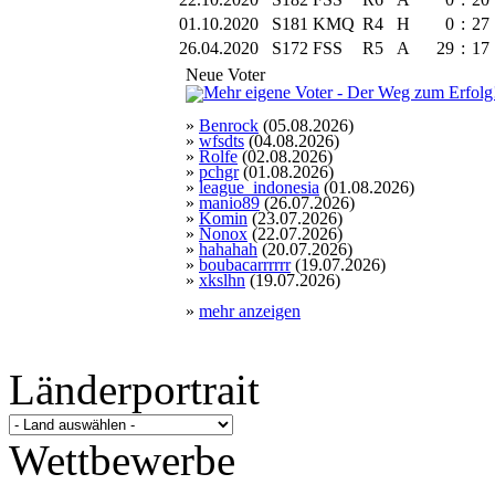
01.10.2020
S181
KMQ
R4
H
0
:
27
26.04.2020
S172
FSS
R5
A
29
:
17
Neue Voter
»
Benrock
(05.08.2026)
»
wfsdts
(04.08.2026)
»
Rolfe
(02.08.2026)
»
pchgr
(01.08.2026)
»
league_indonesia
(01.08.2026)
»
manio89
(26.07.2026)
»
Komin
(23.07.2026)
»
Nonox
(22.07.2026)
»
hahahah
(20.07.2026)
»
boubacarrrrrr
(19.07.2026)
»
xkslhn
(19.07.2026)
»
mehr anzeigen
Länderportrait
Wettbewerbe