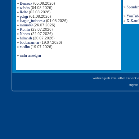
»
Benrock
(05.08.2026)
»
Spende
»
wfsdts
(04.08.2026)
»
Rolfe
(02.08.2026)
»
YouTube-
»
pchgr
(01.08.2026)
»
league_indonesia
(01.08.2026)
»
X-Kanal 
»
manio89
(26.07.2026)
»
Komin
(23.07.2026)
»
Nonox
(22.07.2026)
»
hahahah
(20.07.2026)
»
boubacarrrrrr
(19.07.2026)
»
xkslhn
(19.07.2026)
»
mehr anzeigen
Weitere Spiele vom selben Entwickle
Imprint