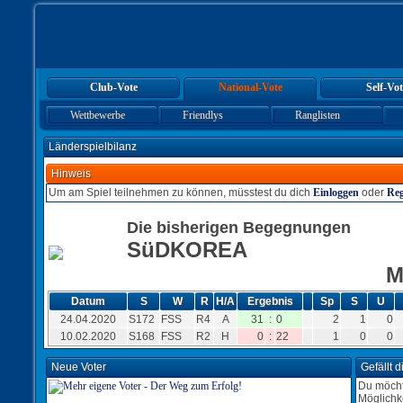
Club-Vote
National-Vote
Self-Vot
Wettbewerbe
Friendlys
Ranglisten
Länderspielbilanz
Hinweis
Um am Spiel teilnehmen zu können, müsstest du dich
Einloggen
oder
Reg
Die bisherigen Begegnungen
SüDKOREA
M
Datum
S
W
R
H/A
Ergebnis
Sp
S
U
24.04.2020
S172
FSS
R4
A
31
:
0
2
1
0
10.02.2020
S168
FSS
R2
H
0
:
22
1
0
0
Neue Voter
Gefällt 
Du möcht
Möglichk