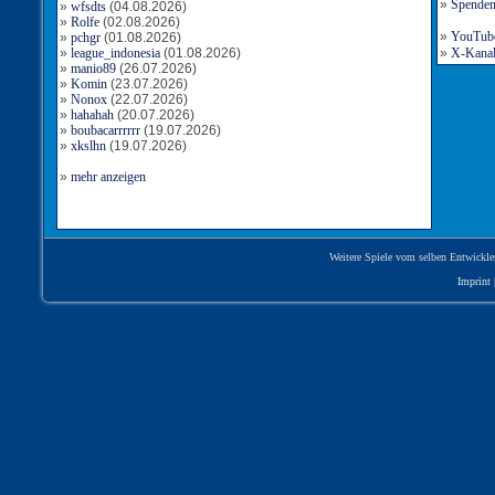
»
Spende
»
wfsdts
(04.08.2026)
»
Rolfe
(02.08.2026)
»
YouTube-
»
pchgr
(01.08.2026)
»
league_indonesia
(01.08.2026)
»
X-Kanal 
»
manio89
(26.07.2026)
»
Komin
(23.07.2026)
»
Nonox
(22.07.2026)
»
hahahah
(20.07.2026)
»
boubacarrrrrr
(19.07.2026)
»
xkslhn
(19.07.2026)
»
mehr anzeigen
Weitere Spiele vom selben Entwickle
Imprint