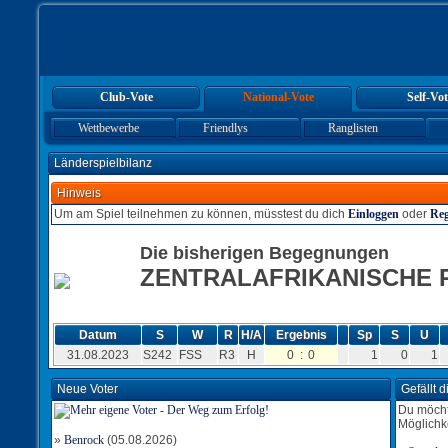
Club-Vote
National-Vote
Self-Vot
Wettbewerbe
Friendlys
Ranglisten
Länderspielbilanz
Hinweis
Um am Spiel teilnehmen zu können, müsstest du dich
Einloggen
oder
Reg
Die bisherigen Begegnungen
ZENTRALAFRIKANISCHE 
Datum
S
W
R
H/A
Ergebnis
Sp
S
U
31.08.2023
S242
FSS
R3
H
0
:
0
1
0
1
Neue Voter
Gefällt 
Du möcht
Möglichk
»
Benrock
(05.08.2026)