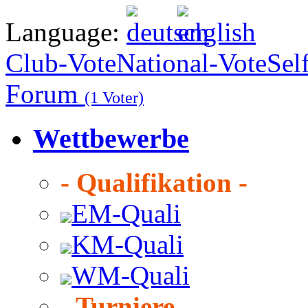
Language:
Club-Vote
National-Vote
Sel
Forum
(1 Voter)
Wettbewerbe
- Qualifikation -
EM-Quali
KM-Quali
WM-Quali
- Turniere -