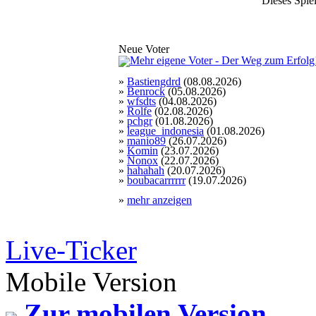
Dieses Spiel
Neue Voter
»
Bastiengdrd
(08.08.2026)
»
Benrock
(05.08.2026)
»
wfsdts
(04.08.2026)
»
Rolfe
(02.08.2026)
»
pchgr
(01.08.2026)
»
league_indonesia
(01.08.2026)
»
manio89
(26.07.2026)
»
Komin
(23.07.2026)
»
Nonox
(22.07.2026)
»
hahahah
(20.07.2026)
»
boubacarrrrrr
(19.07.2026)
»
mehr anzeigen
Live-Ticker
Mobile Version
Zur mobilen Version