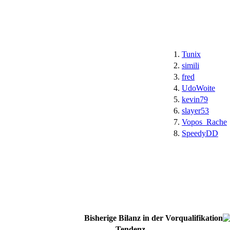
1.
Tunix
2.
simili
3.
fred
4.
UdoWoite
5.
kevin79
6.
slayer53
7.
Vopos_Rache
8.
SpeedyDD
Bisherige Bilanz in der Vorqualifikation
Tendenz