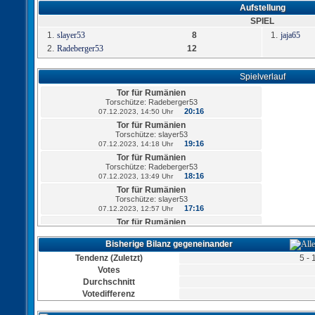
Aufstellung
SPIEL
1.
slayer53
8
1.
jaja65
2.
Radeberger53
12
Spielverlauf
Tor für Rumänien
Torschütze: Radeberger53
20:16
07.12.2023, 14:50 Uhr
Tor für Rumänien
Torschütze: slayer53
19:16
07.12.2023, 14:18 Uhr
Tor für Rumänien
Torschütze: Radeberger53
18:16
07.12.2023, 13:49 Uhr
Tor für Rumänien
Torschütze: slayer53
17:16
07.12.2023, 12:57 Uhr
Tor für Rumänien
Torschütze: Radeberger53
16:16
07.12.2023, 12:30 Uhr
Bisherige Bilanz gegeneinander
Tor für Rumänien
Tendenz (Zuletzt)
5 - 
Torschütze: slayer53
Votes
15:16
07.12.2023, 11:56 Uhr
Durchschnitt
Votedifferenz