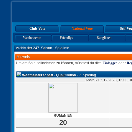
Club-Vote
National-Vote
Self-Vot
Wettbewerbe
Friendlys
Ranglisten
Archiv der 247. Saison - Spielinfo
Hinweis
Um am Spiel teilnehmen zu können, müsstest du dich
Einloggen
oder
Reg
Weltmeisterschaft
- Qualifikation - 7. Spieltag
Anstoß: 05.12.2023, 16:00 U
RUMäNIEN
20