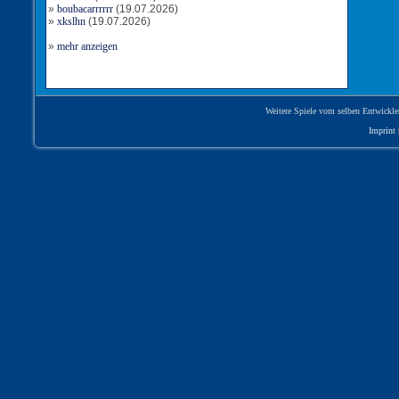
»
boubacarrrrrr
(19.07.2026)
Tor für Rumänien
»
xkslhn
(19.07.2026)
Torschütze: slayer53
7:12
06.12.2023, 21:21 Uhr
»
mehr anzeigen
Tor für Rumänien
Torschütze: Radeberger53
Weitere Spiele vom selben Entwickle
6:11
06.12.2023, 20:00 Uhr
Imprint
Tor für Rumänien
Torschütze: slayer53
5:10
06.12.2023, 19:22 Uhr
Tor für Rumänien
Torschütze: Radeberger53
4:9
06.12.2023, 17:51 Uhr
Tor für Rumänien
Torschütze: Radeberger53
3:8
06.12.2023, 14:32 Uhr