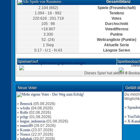
Gesamtbilanz
Tor für Rumänien
Torschütze: Radeberger53
2.104 (662)
Spiele (Freundschaft)
14:15
07.12.2023, 10:30 Uhr
1.094 - 18 - 992
Tendenz
Tor für Rumänien
220.626 : 201.719
Votes
Torschütze: slayer53
105 : 96
Durchschnitt
13:15
07.12.2023, 10:13 Uhr
+18.907
Votedifferenz
Tor für Rumänien
3.300
Punkte
Torschütze: Radeberger53
12:15
07.12.2023, 08:38 Uhr
52. (24)
Weltrangliste (Punkte)
1 Sieg
Aktuelle Serie
S:17 - U:1 - N:43
Längste Serien
Spielverlauf
Spielbeobach
Den Spielverlauf graphisch anzeigen.
Diese
Dieses Spiel hat aktuell
0
Beobac
Tor für Rumänien
Torschütze: slayer53
11:13
06.12.2023, 23:48 Uhr
Neue Voter
Gefällt 
Tor für Rumänien
Torschütze: Radeberger53
Du möcht
10:13
06.12.2023, 23:16 Uhr
Möglichk
»
Benrock
(05.08.2026)
»
Spende
»
wfsdts
(04.08.2026)
»
Rolfe
(02.08.2026)
»
YouTube-
»
pchgr
(01.08.2026)
Tor für Rumänien
»
league_indonesia
(01.08.2026)
Torschütze: slayer53
»
X-Kanal 
9:12
»
manio89
(26.07.2026)
06.12.2023, 22:25 Uhr
»
Komin
(23.07.2026)
Tor für Rumänien
»
Nonox
(22.07.2026)
Torschütze: Radeberger53
»
hahahah
(20.07.2026)
8:12
06.12.2023, 22:01 Uhr