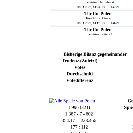
Torschütze: Unionhorst
137:9
08.11.2022, 14:23 Uhr
Tor für Polen
Torschütze: Eisern
136:9
08.11.2022, 14:17 Uhr
Tor für Polen
Torschütze: potter72
135:9
08.11.2022, 14:09 Uhr
Tor für Polen
Torschütze: Pixie
Bisherige Bilanz gegeneinander
134:9
08.11.2022, 13:46 Uhr
Tendenz (Zuletzt)
Tor für Polen
Torschütze: Eisern
Votes
133:9
08.11.2022, 13:17 Uhr
Durchschnitt
Tor für Polen
Votedifferenz
Torschütze: potter72
132:9
08.11.2022, 13:04 Uhr
Tor für Polen
Torschütze: Rosa B.Rille
Ge
131:9
08.11.2022, 12:44 Uhr
1.996 (321)
Spie
Tor für Polen
1.387 - 7 - 602
Torschütze: Unionhorst
130:9
08.11.2022, 12:35 Uhr
354.171 : 223.466
Tor für Polen
177 : 112
Torschütze: Eisern