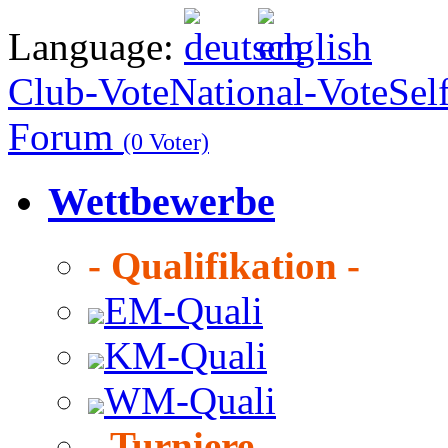
Language:
Club-Vote
National-Vote
Sel
Forum
(0 Voter)
Wettbewerbe
- Qualifikation -
EM-Quali
KM-Quali
WM-Quali
- Turniere -