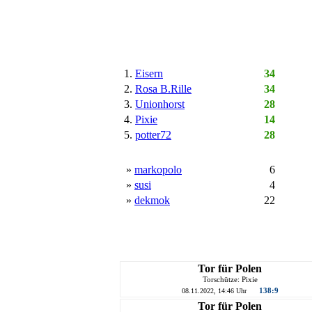
1.
Eisern
34
2.
Rosa B.Rille
34
3.
Unionhorst
28
4.
Pixie
14
5.
potter72
28
»
markopolo
6
»
susi
4
»
dekmok
22
Tor für Polen
Torschütze: Pixie
138:9
08.11.2022, 14:46 Uhr
Tor für Polen