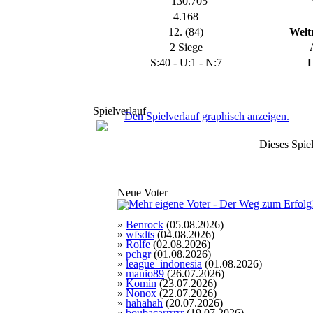
+130.705
129:9
08.11.2022, 12:16 Uhr
4.168
Tor für Polen
12. (84)
Welt
Torschütze: potter72
128:9
08.11.2022, 11:57 Uhr
2 Siege
Tor für Polen
S:40 - U:1 - N:7
L
Torschütze: Rosa B.Rille
127:9
08.11.2022, 11:43 Uhr
Spielverlauf
Den Spielverlauf graphisch anzeigen.
Tor für Polen
Dieses Spiel
Torschütze: Unionhorst
126:8
08.11.2022, 11:28 Uhr
Tor für Polen
Torschütze: Eisern
Neue Voter
125:8
08.11.2022, 11:16 Uhr
Tor für Polen
Torschütze: potter72
»
Benrock
(05.08.2026)
124:8
08.11.2022, 10:53 Uhr
»
wfsdts
(04.08.2026)
»
Rolfe
(02.08.2026)
Tor für Polen
»
pchgr
(01.08.2026)
Torschütze: Rosa B.Rille
»
league_indonesia
(01.08.2026)
123:8
08.11.2022, 10:36 Uhr
»
manio89
(26.07.2026)
»
Komin
(23.07.2026)
Tor für Polen
»
Nonox
(22.07.2026)
Torschütze: Unionhorst
»
hahahah
(20.07.2026)
122:8
08.11.2022, 10:28 Uhr
»
boubacarrrrrr
(19.07.2026)