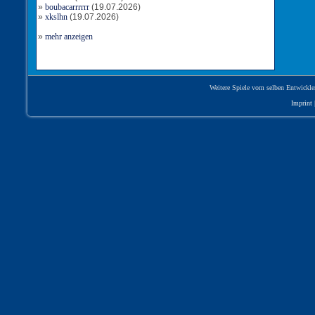
»
boubacarrrrrr
(19.07.2026)
Tor für Rumänien
»
xkslhn
(19.07.2026)
Torschütze: slayer53
9:25
18.10.2022, 20:17 Uhr
»
mehr anzeigen
Tor für Rumänien
Torschütze: Radeberger53
Weitere Spiele vom selben Entwickle
8:24
18.10.2022, 19:41 Uhr
Imprint
Tor für Rumänien
Torschütze: Radeberger53
7:21
18.10.2022, 17:03 Uhr