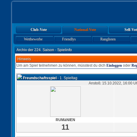
Club-Vote
National-Vote
Self-Vot
Wettbewerbe
Friendlys
Ranglisten
Archiv der 224. Saison - Spielinfo
Hinweis
Um am Spiel teilnehmen zu können, müsstest du dich
Einloggen
oder
Reg
Freundschaftsspiel
- 1. Spieltag
Anstoß: 15.10.2022, 16:00 U
RUMäNIEN
11