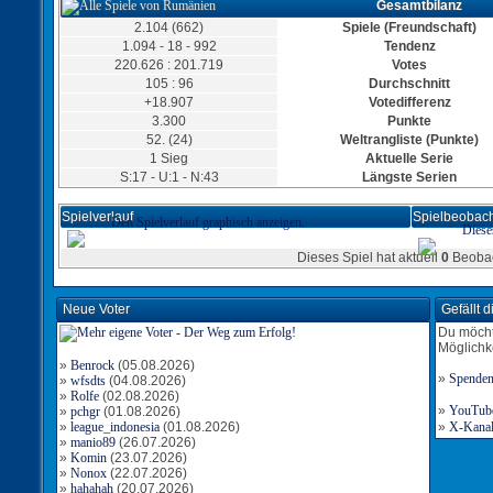
Gesamtbilanz
2.104 (662)
Spiele (Freundschaft)
1.094 - 18 - 992
Tendenz
220.626 : 201.719
Votes
105 : 96
Durchschnitt
+18.907
Votedifferenz
3.300
Punkte
52. (24)
Weltrangliste (Punkte)
1 Sieg
Tor für Rumänien
Aktuelle Serie
Torschütze: Radeberger53
S:17 - U:1 - N:43
Längste Serien
14:27
19.10.2022, 06:14 Uhr
Tor für Rumänien
Spielverlauf
Spielbeobach
Den Spielverlauf graphisch anzeigen.
Torschütze: slayer53
Diese
13:27
19.10.2022, 05:59 Uhr
Dieses Spiel hat aktuell
0
Beobac
Tor für Rumänien
Torschütze: Radeberger53
12:27
19.10.2022, 05:11 Uhr
Neue Voter
Gefällt 
Tor für Rumänien
Torschütze: Radeberger53
Du möcht
11:27
18.10.2022, 23:50 Uhr
Möglichk
»
Benrock
(05.08.2026)
»
Spende
»
wfsdts
(04.08.2026)
»
Rolfe
(02.08.2026)
»
YouTube-
»
pchgr
(01.08.2026)
Tor für Rumänien
»
league_indonesia
(01.08.2026)
Torschütze: Radeberger53
»
X-Kanal 
10:26
»
manio89
(26.07.2026)
18.10.2022, 21:30 Uhr
»
Komin
(23.07.2026)
»
Nonox
(22.07.2026)
»
hahahah
(20.07.2026)