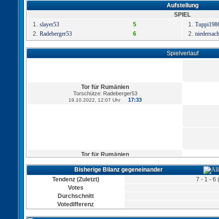
Aufstellung
SPIEL
1.
slayer53
5
1.
Tuppi198
2.
Radeberger53
6
2.
niedersac
Spielverlauf
Tor für Rumänien
Torschütze: Radeberger53
17:33
19.10.2022, 12:07 Uhr
Tor für Rumänien
Torschütze: Radeberger53
16:31
19.10.2022, 09:25 Uhr
Bisherige Bilanz gegeneinander
Tendenz (Zuletzt)
7 - 1 - 
Votes
Durchschnitt
Tor für Rumänien
Votedifferenz
Torschütze: Radeberger53
15:30
19.10.2022, 07:41 Uhr