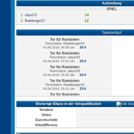
Aufstellung
SPIEL
1.
slayer53
14
2.
Radeberger53
12
Spielverlauf
Tor für Rumänien
Torschütze: Radeberger53
26:0
05.09.2019, 09:56 Uhr
Tor für Rumänien
Torschütze: slayer53
25:0
05.09.2019, 07:51 Uhr
Tor für Rumänien
Torschütze: slayer53
24:0
05.09.2019, 05:35 Uhr
Tor für Rumänien
Torschütze: Radeberger53
23:0
05.09.2019, 05:13 Uhr
Tor für Rumänien
Torschütze: slayer53
22:0
05.09.2019, 03:21 Uhr
Bisherige Bilanz in der Vorqualifikation
Tor für Rumänien
Tendenz
Torschütze: Radeberger53
Votes
21:0
05.09.2019, 01:28 Uhr
Durchschnitt
Tor für Rumänien
Votedifferenz
Torschütze: slayer53
20:0
05.09.2019, 00:01 Uhr