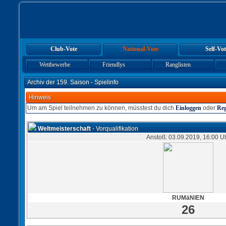
Club-Vote
National-Vote
Self-Vot
Wettbewerbe
Friendlys
Ranglisten
Archiv der 159. Saison - Spielinfo
Hinweis
Um am Spiel teilnehmen zu können, müsstest du dich
Einloggen
oder
Reg
Weltmeisterschaft
- Vorqualifikation
Anstoß: 03.09.2019, 16:00 U
RUMäNIEN
26