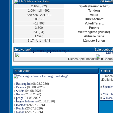
Gesamtb
Tor für Rumänien
Torschütze: Radeberger53
2.104 (662)
Spiele (Freundschaft)
19:0
04.09.2019, 22:23 Uhr
1.094 - 18 - 992
Tendenz
Tor für Rumänien
220.626 : 201.719
Votes
Torschütze: slayer53
105 : 96
Durchschnitt
18:0
04.09.2019, 20:55 Uhr
+18.907
Votedifferenz
Tor für Rumänien
3.300
Punkte
Torschütze: Radeberger53
17:0
04.09.2019, 19:40 Uhr
54. (24)
Weltrangliste (Punkte)
1 Sieg
Tor für Rumänien
Aktuelle Serie
Torschütze: slayer53
S:17 - U:1 - N:43
Längste Serien
16:0
04.09.2019, 18:24 Uhr
Tor für Rumänien
Spielverlauf
Spielbeobach
Den Spielverlauf graphisch anzeigen.
Torschütze: Radeberger53
Diese
15:0
04.09.2019, 17:58 Uhr
Dieses Spiel hat aktuell
0
Beobac
Tor für Rumänien
Torschütze: Radeberger53
14:0
04.09.2019, 15:46 Uhr
Neue Voter
Gefällt 
Tor für Rumänien
Torschütze: slayer53
Du möcht
13:0
04.09.2019, 15:09 Uhr
Möglichk
Tor für Rumänien
»
Bastiengdrd
(08.08.2026)
Torschütze: Radeberger53
»
Spende
»
Benrock
(05.08.2026)
12:0
04.09.2019, 09:53 Uhr
»
wfsdts
(04.08.2026)
»
YouTube-
»
Rolfe
(02.08.2026)
Tor für Rumänien
»
pchgr
(01.08.2026)
Torschütze: Radeberger53
»
X-Kanal 
11:0
»
league_indonesia
04.09.2019, 06:14 Uhr
(01.08.2026)
»
manio89
(26.07.2026)
Tor für Rumänien
»
Komin
(23.07.2026)
Torschütze: slayer53
»
Nonox
(22.07.2026)
10:0
04.09.2019, 06:04 Uhr