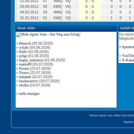
22.05.2012
S7
WMQ
VQ
0
:
0
4
0
4
20.04.2012
S5
KMQ
VQ
0
:
0
3
0
3
09.03.2012
S3
WMQ
VQ
0
:
0
2
0
2
31.01.2012
S1
KMQ
VQ
0
:
0
1
0
1
Neue Voter
Gefällt 
Du möcht
Möglichk
»
Benrock
(05.08.2026)
»
Spende
»
wfsdts
(04.08.2026)
»
Rolfe
(02.08.2026)
»
YouTube-
»
pchgr
(01.08.2026)
»
league_indonesia
(01.08.2026)
»
X-Kanal 
»
manio89
(26.07.2026)
»
Komin
(23.07.2026)
»
Nonox
(22.07.2026)
»
hahahah
(20.07.2026)
»
boubacarrrrrr
(19.07.2026)
»
xkslhn
(19.07.2026)
»
mehr anzeigen
Weitere Spiele vom selben Entwickle
Imprint