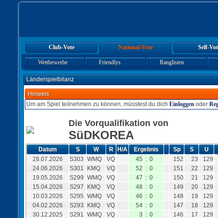
Club-Vote
National-Vote
Self-Vot
Wettbewerbe
Friendlys
Ranglisten
Länderspielbilanz
Hinweis
Um am Spiel teilnehmen zu können, müsstest du dich
Einloggen
oder
Reg
Die Vorqualifikation von
SüDKOREA
Datum
S
W
R
H/A
Ergebnis
Sp
S
U
28.07.2026
S303
WMQ
VQ
45
:
0
152
23
129
24.06.2026
S301
KMQ
VQ
52
:
0
151
22
129
19.05.2026
S299
WMQ
VQ
47
:
0
150
21
129
15.04.2026
S297
KMQ
VQ
48
:
0
149
20
129
10.03.2026
S295
WMQ
VQ
46
:
0
148
19
129
04.02.2026
S293
KMQ
VQ
54
:
0
147
18
129
30.12.2025
S291
WMQ
VQ
3
:
0
146
17
129