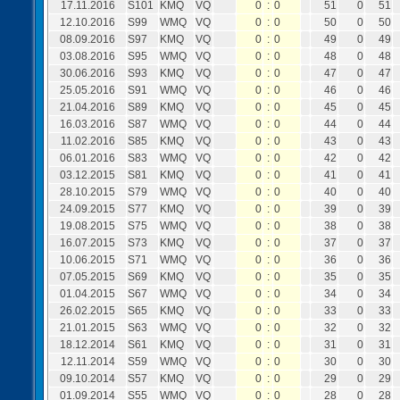
17.11.2016
S101
KMQ
VQ
0
:
0
51
0
51
12.10.2016
S99
WMQ
VQ
0
:
0
50
0
50
08.09.2016
S97
KMQ
VQ
0
:
0
49
0
49
03.08.2016
S95
WMQ
VQ
0
:
0
48
0
48
30.06.2016
S93
KMQ
VQ
0
:
0
47
0
47
25.05.2016
S91
WMQ
VQ
0
:
0
46
0
46
21.04.2016
S89
KMQ
VQ
0
:
0
45
0
45
16.03.2016
S87
WMQ
VQ
0
:
0
44
0
44
11.02.2016
S85
KMQ
VQ
0
:
0
43
0
43
06.01.2016
S83
WMQ
VQ
0
:
0
42
0
42
03.12.2015
S81
KMQ
VQ
0
:
0
41
0
41
28.10.2015
S79
WMQ
VQ
0
:
0
40
0
40
24.09.2015
S77
KMQ
VQ
0
:
0
39
0
39
19.08.2015
S75
WMQ
VQ
0
:
0
38
0
38
16.07.2015
S73
KMQ
VQ
0
:
0
37
0
37
10.06.2015
S71
WMQ
VQ
0
:
0
36
0
36
07.05.2015
S69
KMQ
VQ
0
:
0
35
0
35
01.04.2015
S67
WMQ
VQ
0
:
0
34
0
34
26.02.2015
S65
KMQ
VQ
0
:
0
33
0
33
21.01.2015
S63
WMQ
VQ
0
:
0
32
0
32
18.12.2014
S61
KMQ
VQ
0
:
0
31
0
31
12.11.2014
S59
WMQ
VQ
0
:
0
30
0
30
09.10.2014
S57
KMQ
VQ
0
:
0
29
0
29
01.09.2014
S55
WMQ
VQ
0
:
0
28
0
28