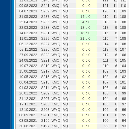
12.09.2023
S243
WMQ
VQ
0
:
0
122
11
111
09.08.2023
S241
KMQ
VQ
0
:
0
121
11
110
04.07.2023
S239
WMQ
VQ
0
:
0
120
11
109
31.05.2023
S237
KMQ
VQ
14
:
0
119
11
108
25.04.2023
S235
WMQ
VQ
4
:
0
118
10
108
22.03.2023
S233
KMQ
VQ
18
:
0
117
9
108
14.02.2023
S231
WMQ
VQ
18
:
0
116
8
108
11.01.2023
S229
KMQ
VQ
21
:
0
115
7
108
06.12.2022
S227
WMQ
VQ
0
:
0
114
6
108
02.11.2022
S225
KMQ
VQ
0
:
0
113
6
107
27.09.2022
S223
WMQ
VQ
0
:
0
112
6
106
24.08.2022
S221
KMQ
VQ
0
:
0
111
6
105
19.07.2022
S219
WMQ
VQ
0
:
0
110
6
104
15.06.2022
S217
KMQ
VQ
0
:
0
109
6
103
10.05.2022
S215
WMQ
VQ
0
:
0
108
6
102
06.04.2022
S213
KMQ
VQ
0
:
0
107
6
101
01.03.2022
S211
WMQ
VQ
0
:
0
106
6
100
26.01.2022
S209
KMQ
VQ
0
:
0
105
6
99
21.12.2021
S207
WMQ
VQ
0
:
0
104
6
98
17.11.2021
S205
KMQ
VQ
0
:
0
103
6
97
12.10.2021
S203
WMQ
VQ
0
:
0
102
6
96
08.09.2021
S201
KMQ
VQ
0
:
0
101
6
95
03.08.2021
S199
WMQ
VQ
0
:
0
100
6
94
30.06.2021
S197
KMQ
VQ
0
:
0
99
6
93