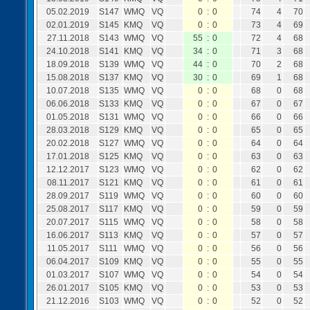
05.02.2019
S147
WMQ
VQ
0
:
0
74
4
70
02.01.2019
S145
KMQ
VQ
0
:
0
73
4
69
27.11.2018
S143
WMQ
VQ
55
:
0
72
4
68
24.10.2018
S141
KMQ
VQ
34
:
0
71
3
68
18.09.2018
S139
WMQ
VQ
44
:
0
70
2
68
15.08.2018
S137
KMQ
VQ
30
:
0
69
1
68
10.07.2018
S135
WMQ
VQ
0
:
0
68
0
68
06.06.2018
S133
KMQ
VQ
0
:
0
67
0
67
01.05.2018
S131
WMQ
VQ
0
:
0
66
0
66
28.03.2018
S129
KMQ
VQ
0
:
0
65
0
65
20.02.2018
S127
WMQ
VQ
0
:
0
64
0
64
17.01.2018
S125
KMQ
VQ
0
:
0
63
0
63
12.12.2017
S123
WMQ
VQ
0
:
0
62
0
62
08.11.2017
S121
KMQ
VQ
0
:
0
61
0
61
28.09.2017
S119
WMQ
VQ
0
:
0
60
0
60
25.08.2017
S117
KMQ
VQ
0
:
0
59
0
59
20.07.2017
S115
WMQ
VQ
0
:
0
58
0
58
16.06.2017
S113
KMQ
VQ
0
:
0
57
0
57
11.05.2017
S111
WMQ
VQ
0
:
0
56
0
56
06.04.2017
S109
KMQ
VQ
0
:
0
55
0
55
01.03.2017
S107
WMQ
VQ
0
:
0
54
0
54
26.01.2017
S105
KMQ
VQ
0
:
0
53
0
53
21.12.2016
S103
WMQ
VQ
0
:
0
52
0
52