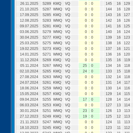
26.11.2025
S289
KMQ
VQ
0
:
0
145
16
129
21.10.2025
S287
WMQ
VQ
0
:
0
144
16
128
17.09.2025
S285
KMQ
VQ
0
:
0
143
16
127
12.08.2025
S283
WMQ
VQ
0
:
0
142
16
126
09.07.2025
S281
KMQ
VQ
0
:
0
141
16
125
03.06.2025
S279
WMQ
VQ
0
:
0
140
16
124
30.04.2025
S277
KMQ
VQ
0
:
0
139
16
123
25.03.2025
S275
WMQ
VQ
0
:
0
138
16
122
19.02.2025
S273
KMQ
VQ
0
:
0
137
16
121
14.01.2025
S271
WMQ
VQ
0
:
0
136
16
120
11.12.2024
S269
KMQ
VQ
0
:
0
135
16
119
05.11.2024
S267
WMQ
VQ
25
:
0
134
16
118
02.10.2024
S265
KMQ
VQ
24
:
0
133
15
118
27.08.2024
S263
WMQ
VQ
0
:
0
132
14
118
24.07.2024
S261
KMQ
VQ
0
:
0
131
14
117
18.06.2024
S259
WMQ
VQ
0
:
0
130
14
116
15.05.2024
S257
KMQ
VQ
0
:
0
129
14
115
09.04.2024
S255
WMQ
VQ
17
:
0
128
14
114
06.03.2024
S253
KMQ
VQ
0
:
0
127
13
114
30.01.2024
S251
WMQ
VQ
23
:
0
126
13
113
27.12.2023
S249
KMQ
VQ
19
:
0
125
12
113
21.11.2023
S247
WMQ
VQ
0
:
0
124
11
113
18.10.2023
S245
KMQ
VQ
0
:
0
123
11
112