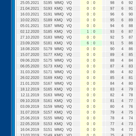
25.05.2021
S195
WMQ
VQ
0
:
0
98
6
92
21.04.2021
S193
KMQ
VQ
0
:
0
97
6
91
16.03.2021
S191
WMQ
VQ
0
:
0
96
6
90
10.02.2021
S189
KMQ
VQ
0
:
0
95
6
89
05.01.2021
S187
WMQ
VQ
0
:
0
94
6
88
02.12.2020
S185
KMQ
VQ
1
:
0
93
6
87
27.10.2020
S183
WMQ
VQ
0
:
0
92
5
87
23.09.2020
S181
KMQ
VQ
6
:
0
91
5
86
18.08.2020
S179
WMQ
VQ
0
:
0
90
4
86
15.07.2020
S177
KMQ
VQ
0
:
0
89
4
85
09.06.2020
S175
WMQ
VQ
0
:
0
88
4
84
06.05.2020
S173
KMQ
VQ
0
:
0
87
4
83
31.03.2020
S171
WMQ
VQ
0
:
0
86
4
82
26.02.2020
S169
KMQ
VQ
0
:
0
85
4
81
21.01.2020
S167
WMQ
VQ
0
:
0
84
4
80
18.12.2019
S165
KMQ
VQ
0
:
0
83
4
79
12.11.2019
S163
WMQ
VQ
0
:
0
82
4
78
09.10.2019
S161
KMQ
VQ
0
:
0
81
4
77
03.09.2019
S159
WMQ
VQ
0
:
0
80
4
76
31.07.2019
S157
KMQ
VQ
0
:
0
79
4
75
25.06.2019
S155
WMQ
VQ
0
:
0
78
4
74
22.05.2019
S153
KMQ
VQ
0
:
0
77
4
73
16.04.2019
S151
WMQ
VQ
0
:
0
76
4
72
13.03.2019
S149
KMQ
VQ
0
:
0
75
4
71