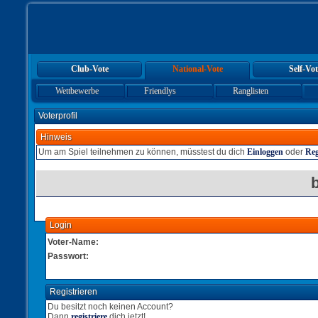
Club-Vote
National-Vote
Self-Vot
Wettbewerbe
Friendlys
Ranglisten
Voterprofil
Hinweis
Um am Spiel teilnehmen zu können, müsstest du dich
Einloggen
oder
Reg
Login
Voter-Name:
Passwort:
Registrieren
Du besitzt noch keinen Account?
Dann
registriere
dich jetzt!