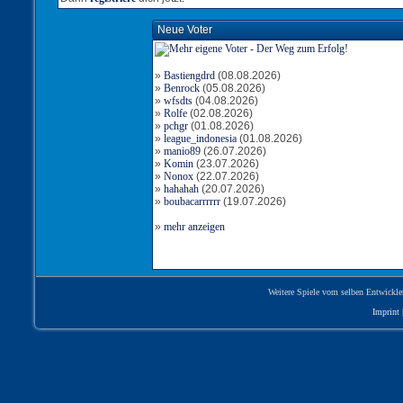
Neue Voter
»
Bastiengdrd
(08.08.2026)
»
Benrock
(05.08.2026)
»
wfsdts
(04.08.2026)
»
Rolfe
(02.08.2026)
»
pchgr
(01.08.2026)
»
league_indonesia
(01.08.2026)
»
manio89
(26.07.2026)
»
Komin
(23.07.2026)
»
Nonox
(22.07.2026)
»
hahahah
(20.07.2026)
»
boubacarrrrrr
(19.07.2026)
»
mehr anzeigen
Weitere Spiele vom selben Entwickle
Imprint