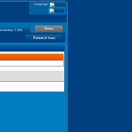
Language:
Home
 yesterday: 2.094
Forum
(0 Voter)