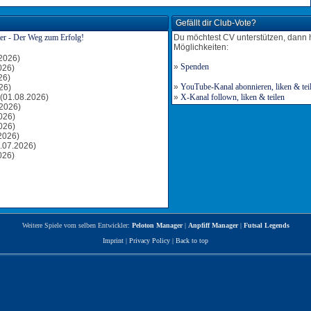
Gefällt dir Club-Vote?
Du möchtest CV unterstützen, dann 
Möglichkeiten:
2026)
»
Spenden
026)
26)
»
YouTube-Kanal abonnieren, liken & tei
26)
(01.08.2026)
»
X-Kanal follown, liken & teilen
2026)
026)
026)
2026)
.07.2026)
026)
Weitere Spiele vom selben Entwickler:
Peloton Manager
|
Anpfiff Manager
|
Futsal Legends
Imprint
|
Privacy Policy
|
Back to top