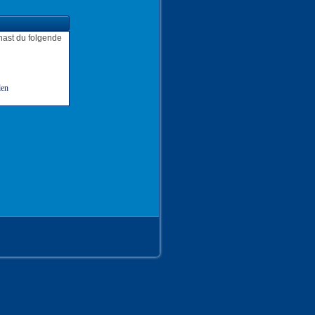
hast du folgende
len