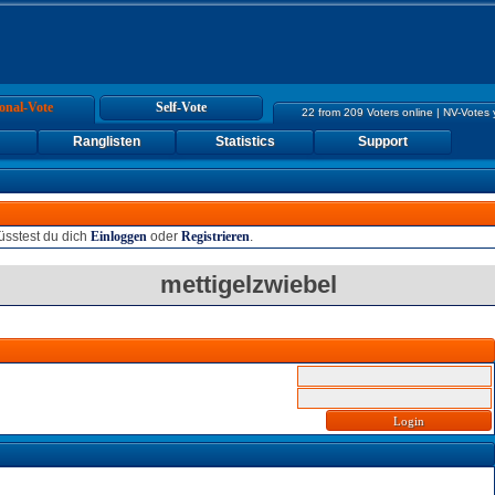
onal-Vote
Self-Vote
22 from 209 Voters online | NV-Votes
Ranglisten
Statistics
Support
sstest du dich
Einloggen
oder
Registrieren
.
mettigelzwiebel