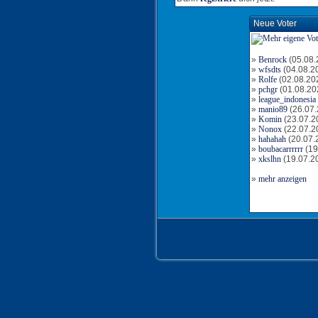
Neue Voter
»
Benrock
(05.08.
»
wfsdts
(04.08.2
»
Rolfe
(02.08.20
»
pchgr
(01.08.20
»
league_indonesia
»
manio89
(26.07.
»
Komin
(23.07.2
»
Nonox
(22.07.2
»
hahahah
(20.07.
»
boubacarrrrrr
(19
»
xkslhn
(19.07.2
»
mehr anzeigen