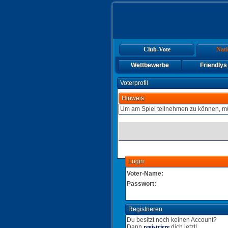
Club-Vote
Nati
Wettbewerbe
Friendlys
Voterprofil
Hinweis
Um am Spiel teilnehmen zu können, mü
Login
Voter-Name:
Passwort:
Registrieren
Du besitzt noch keinen Account?
Dann
registriere
dich jetzt!