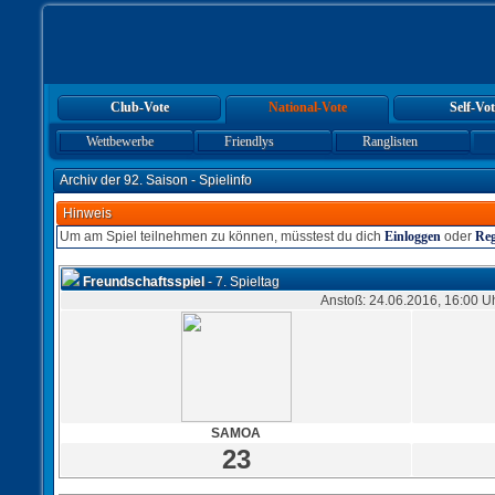
Club-Vote
National-Vote
Self-Vot
Wettbewerbe
Friendlys
Ranglisten
Archiv der 92. Saison - Spielinfo
Hinweis
Um am Spiel teilnehmen zu können, müsstest du dich
Einloggen
oder
Reg
Freundschaftsspiel
- 7. Spieltag
Anstoß: 24.06.2016, 16:00 U
SAMOA
23