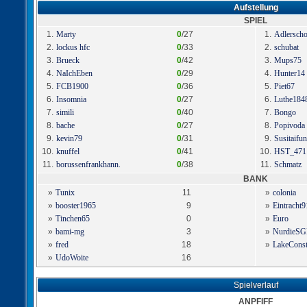
Aufstellung
SPIEL
1.
Marty
0
/27
1.
Adlersch
2.
lockus hfc
0
/33
2.
schubat
3.
Brueck
0
/42
3.
Mups75
4.
NaIchEben
0
/29
4.
Hunter14
5.
FCB1900
0
/36
5.
Piet67
6.
Insomnia
0
/27
6.
Luthe184
7.
simili
0
/40
7.
Bongo
8.
bache
0
/27
8.
Popivoda
9.
kevin79
0
/31
9.
Susitaifun
10.
knuffel
0
/41
10.
HST_471
11.
borussenfrankhann.
0
/38
11.
Schmatz
BANK
»
Tunix
11
»
colonia
»
booster1965
9
»
Eintracht9
»
Tinchen65
0
»
Euro
»
bami-mg
3
»
NurdieSG
»
fred
18
»
LakeCons
»
UdoWoite
16
Spielverlauf
ANPFIFF