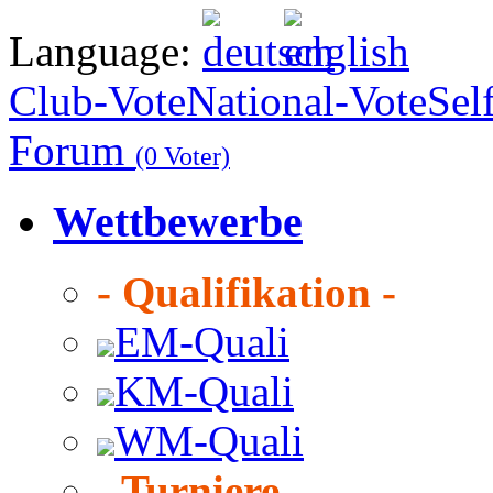
Language:
Club-Vote
National-Vote
Sel
Forum
(0 Voter)
Wettbewerbe
- Qualifikation -
EM-Quali
KM-Quali
WM-Quali
- Turniere -