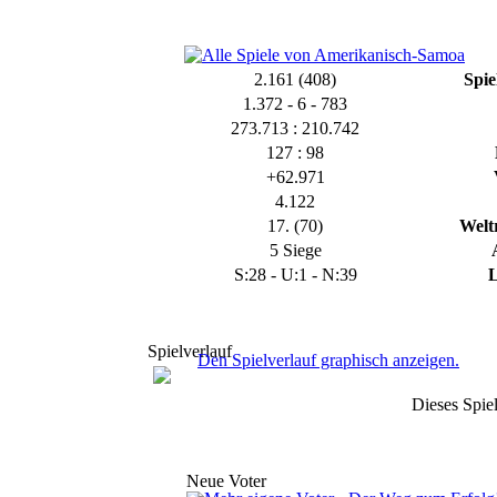
2.161 (408)
Spie
1.372 - 6 - 783
273.713 : 210.742
127 : 98
+62.971
4.122
17. (70)
Welt
5 Siege
S:28 - U:1 - N:39
L
Spielverlauf
Den Spielverlauf graphisch anzeigen.
Dieses Spiel
Neue Voter