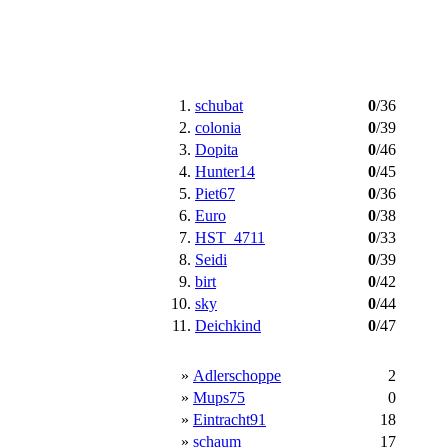
1.
schubat
0
/36
2.
colonia
0
/39
3.
Dopita
0
/46
4.
Hunter14
0
/45
5.
Piet67
0
/36
6.
Euro
0
/38
7.
HST_4711
0
/33
8.
Seidi
0
/39
9.
birt
0
/42
10.
sky
0
/44
11.
Deichkind
0
/47
»
Adlerschoppe
2
»
Mups75
0
»
Eintracht91
18
»
schaum
17