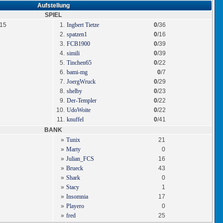
Aufstellung
SPIEL
/15
1.
Ingbert Tietze
0
/36
2.
spatzen1
0
/16
3.
FCB1900
0
/39
4.
simili
0
/39
5.
Tinchen65
0
/22
6.
bami-mg
0
/7
7.
JoergWruck
0
/29
8.
shelby
0
/23
9.
Der-Templer
0
/22
10.
UdoWoite
0
/22
11.
knuffel
0
/41
BANK
»
Tunix
21
»
Marty
0
»
Julian_FCS
16
»
Brueck
43
»
Shark
0
»
Stacy
1
»
Insomnia
17
»
Playero
0
»
fred
25