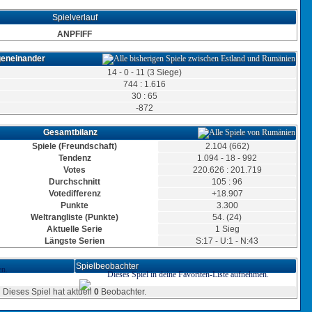
Spielverlauf
ANPFIFF
geneinander
14 - 0 - 11 (3 Siege)
744 : 1.616
30 : 65
-872
Gesamtbilanz
Spiele (Freundschaft)
2.104 (662)
Tendenz
1.094 - 18 - 992
Votes
220.626 : 201.719
Durchschnitt
105 : 96
Votedifferenz
+18.907
Punkte
3.300
Weltrangliste (Punkte)
54. (24)
Aktuelle Serie
1 Sieg
Längste Serien
S:17 - U:1 - N:43
Spielbeobachter
en.
Dieses Spiel in deine Favoriten-Liste aufnehmen.
Dieses Spiel hat aktuell
0
Beobachter.