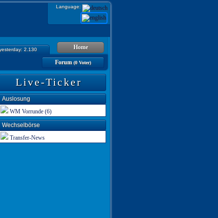
Language:
Home
 yesterday: 2.130
Forum
(0 Voter)
Live-Ticker
Auslosung
WM Vorrunde (6)
Wechselbörse
Transfer-News