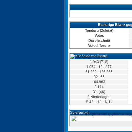
Bisherige Bilanz ge
Tendenz (Zuletzt)
Votes
Durchschnitt
Votedifferenz
1.943 (718)
1.054 - 12 - 877
61.282 : 126.265
32 : 65
-64.983
3.174
31. (46)
3 Niederlagen
S:42 - U:1 - N:11
Spielverlauf
Den Spielverlauf graphisch anzeig