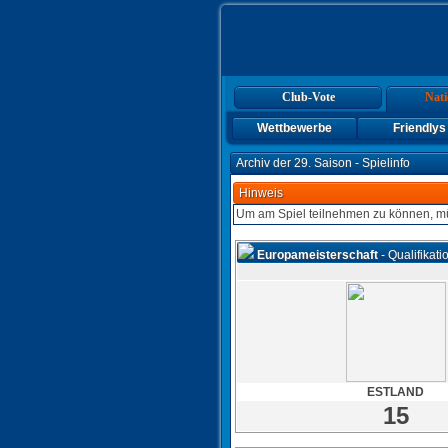
Club-Vote
Nati
Wettbewerbe
Friendlys
Archiv der 29. Saison - Spielinfo
Hinweis
Um am Spiel teilnehmen zu können, mü
Europameisterschaft
- Qualifikati
ESTLAND
15