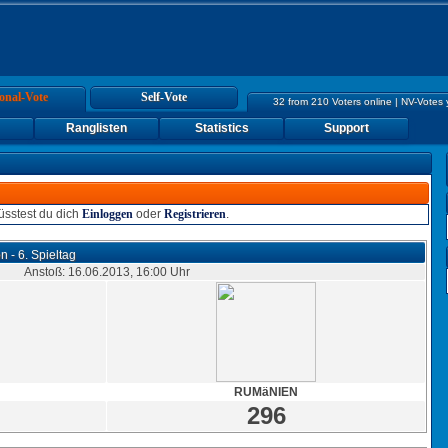
onal-Vote
Self-Vote
32 from 210 Voters online | NV-Votes
Ranglisten
Statistics
Support
sstest du dich
Einloggen
oder
Registrieren
.
on - 6. Spieltag
Anstoß: 16.06.2013, 16:00 Uhr
RUMäNIEN
296