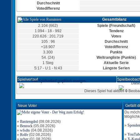
Durchschnitt
Votedifferenz
Gesamtbilanz
Tor für Rumänien
Torschütze: Radeberger53
2.104 (662)
Spiele (Freundschaft)
11:24
07.06.2019, 05:55 Uhr
1.094 - 18 - 992
Tendenz
220.626 : 201.719
Votes
105 : 96
Durchschnitt
+18.907
Votedifferenz
3.300
Punkte
54. (24)
Weltrangliste (Punkte)
1 Sieg
Aktuelle Serie
S:17 - U:1 - N:43
Längste Serien
Spielverlauf
Spielbeobach
Den Spielverlauf graphisch anzeigen.
Diese
Dieses Spiel hat aktuell
0
Beobac
Tor für Rumänien
Torschütze: Radeberger53
10:20
06.06.2019, 22:33 Uhr
Neue Voter
Gefällt 
Du möcht
Möglichk
»
Bastiengdrd
(08.08.2026)
»
Spende
»
Benrock
(05.08.2026)
»
wfsdts
(04.08.2026)
»
YouTube-
»
Rolfe
(02.08.2026)
Tor für Rumänien
»
pchgr
(01.08.2026)
Torschütze: Radeberger53
»
X-Kanal 