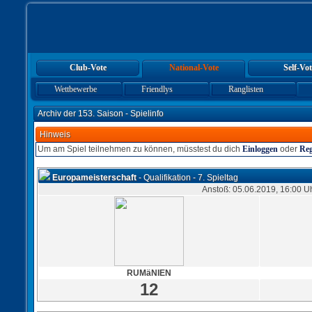
Club-Vote
National-Vote
Self-Vot
Wettbewerbe
Friendlys
Ranglisten
Archiv der 153. Saison - Spielinfo
Hinweis
Um am Spiel teilnehmen zu können, müsstest du dich
Einloggen
oder
Reg
Europameisterschaft
- Qualifikation - 7. Spieltag
Anstoß: 05.06.2019, 16:00 U
RUMäNIEN
12