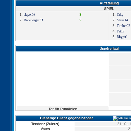
Aufstellung
SPIEL
1.
slayer53
3
1.
Taky
2.
Radeberger53
9
2.
Maus14
3.
Timber92
4.
Pat17
5.
Rhygirl
Spielverlauf
Tor für Rumänien
Torschütze: Radeberger53
12:26
07.06.2019, 08:53 Uhr
Bisherige Bilanz gegeneinander
Tendenz (Zuletzt)
21 - 0 -
Votes
2