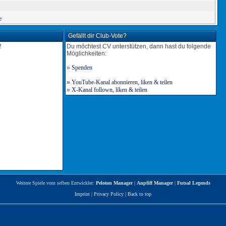
e
Gefällt dir Club-Vote?
Du möchtest CV unterstützen, dann hast du folgende
Möglichkeiten:
»
Spenden
»
YouTube-Kanal abonnieren, liken & teilen
»
X-Kanal follown, liken & teilen
Weitere Spiele vom selben Entwickler:
Peloton Manager
|
Anpfiff Manager
|
Futsal Legends
Imprint
|
Privacy Policy
|
Back to top