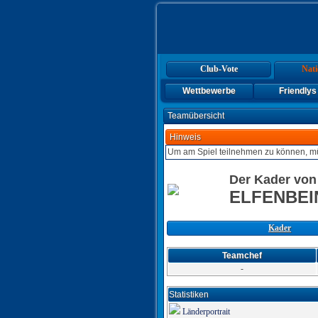
Club-Vote
Nati
Wettbewerbe
Friendlys
Teamübersicht
Hinweis
Um am Spiel teilnehmen zu können, mü
Der Kader von
ELFENBEI
Kader
Teamchef
-
Statistiken
Länderportrait