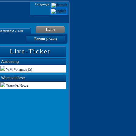
Language:
Home
 yesterday: 2.130
Forum
(2 Voter)
Live-Ticker
Auslosung
WM Vorrunde (5)
Wechselbörse
Transfer-News