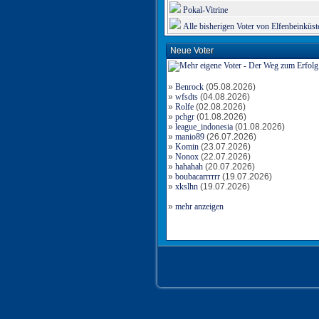
Pokal-Vitrine
Alle bisherigen Voter von Elfenbeinküst
Neue Voter
»
Benrock
(05.08.2026)
»
wfsdts
(04.08.2026)
»
Rolfe
(02.08.2026)
»
pchgr
(01.08.2026)
»
league_indonesia
(01.08.2026)
»
manio89
(26.07.2026)
»
Komin
(23.07.2026)
»
Nonox
(22.07.2026)
»
hahahah
(20.07.2026)
»
boubacarrrrrr
(19.07.2026)
»
xkslhn
(19.07.2026)
»
mehr anzeigen