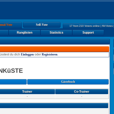
onal-Vote
Self-Vote
17 from 210 Voters online | NV-Votes
Ranglisten
Statistics
Support
sstest du dich
Einloggen
oder
Registrieren
.
NKüSTE
Gästebuch
Trainer
Co-Trainer
-
-