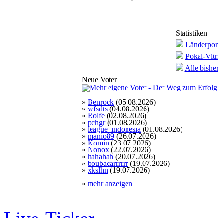
Statistiken
Länderport
Pokal-Vitr
Alle bishe
Neue Voter
»
Benrock
(05.08.2026)
»
wfsdts
(04.08.2026)
»
Rolfe
(02.08.2026)
»
pchgr
(01.08.2026)
»
league_indonesia
(01.08.2026)
»
manio89
(26.07.2026)
»
Komin
(23.07.2026)
»
Nonox
(22.07.2026)
»
hahahah
(20.07.2026)
»
boubacarrrrrr
(19.07.2026)
»
xkslhn
(19.07.2026)
»
mehr anzeigen