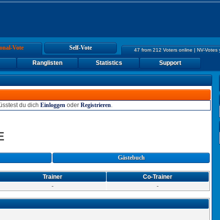
onal-Vote
Self-Vote
47 from 212 Voters online | NV-Votes
Ranglisten
Statistics
Support
sstest du dich
Einloggen
oder
Registrieren
.
E
Gästebuch
Trainer
Co-Trainer
-
-