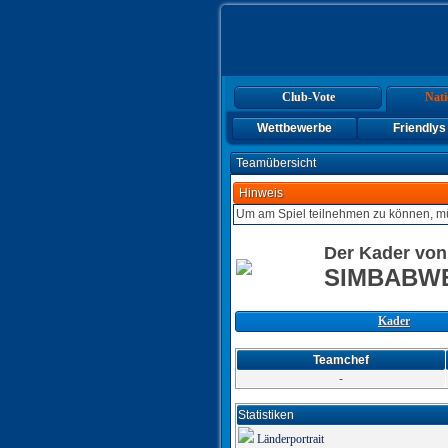
Club-Vote
Nati
Wettbewerbe
Friendlys
Teamübersicht
Hinweis
Um am Spiel teilnehmen zu können, mü
Der Kader von
SIMBABW
Kader
Teamchef
-
Statistiken
Länderportrait