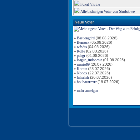
Pokal-Vitrine
Alle bisherigen Voter von Simbabwe
Neue Voter
»
Bastiengdrd
(08.08.2026)
»
Benrock
(05.08.2026)
»
wfsdts
(04.08.2026)
»
Rolfe
(02.08.2026)
»
pchgr
(01.08.2026)
»
league_indonesia
(01.08.2026)
»
manio89
(26.07.2026)
»
Komin
(23.07.2026)
»
Nonox
(22.07.2026)
»
hahahah
(20.07.2026)
»
boubacarrrrrr
(19.07.2026)
»
mehr anzeigen