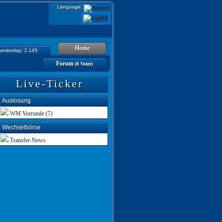
Language:
Home
 yesterday: 2.145
Forum
(0 Voter)
Live-Ticker
Auslosung
WM Vorrunde (7)
Wechselbörse
Transfer-News