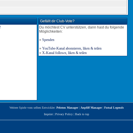
Gefällt dir Club-Vote?
Du möchtest CV unterstützen, dann hast du folgende
Möglichkeiten:
»
Spenden
»
YouTube-Kanal abonnieren, liken & teilen
»
X-Kanal follown, liken & teilen
Weitere Spiele vom selben Entwickler:
Peloton Manager
|
Anpfiff Manager
|
Futsal Legends
Imprint
|
Privacy Policy
|
Back to top