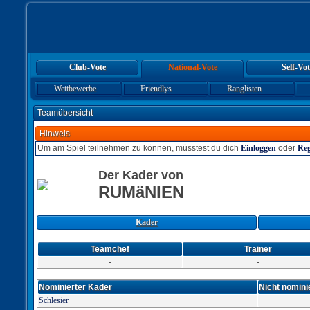
Club-Vote
National-Vote
Self-Vot
Wettbewerbe
Friendlys
Ranglisten
Teamübersicht
Hinweis
Um am Spiel teilnehmen zu können, müsstest du dich
Einloggen
oder
Reg
Der Kader von
RUMäNIEN
Kader
Teamchef
Trainer
-
-
Nominierter Kader
Nicht nomini
Schlesier