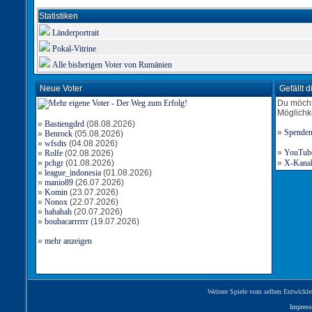
Statistiken
Länderportrait
Pokal-Vitrine
Alle bisherigen Voter von Rumänien
Neue Voter
Gefällt 
Du möcht
Möglichk
»
Bastiengdrd
(08.08.2026)
»
Spende
»
Benrock
(05.08.2026)
»
wfsdts
(04.08.2026)
»
YouTube-
»
Rolfe
(02.08.2026)
»
pchgr
(01.08.2026)
»
X-Kanal 
»
league_indonesia
(01.08.2026)
»
manio89
(26.07.2026)
»
Komin
(23.07.2026)
»
Nonox
(22.07.2026)
»
hahahah
(20.07.2026)
»
boubacarrrrrr
(19.07.2026)
»
mehr anzeigen
Weitere Spiele vom selben Entwickle
Impres