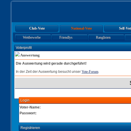
Club-Vote
National-Vote
Self-Vot
Wettbewerbe
Friendlys
Ranglisten
Voterprofil
Auswertung
Die Auswertung wird gerade durchgeführt!
In der Zeit der Auswertung besucht unser
Vote-Forum
.
Login
Voter-Name:
Passwort:
Registrieren