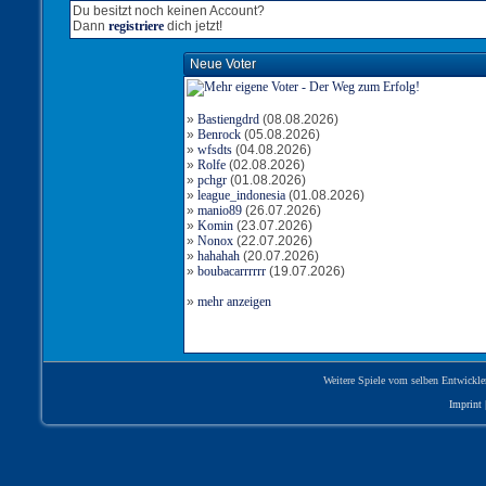
Du besitzt noch keinen Account?
Dann
registriere
dich jetzt!
Neue Voter
»
Bastiengdrd
(08.08.2026)
»
Benrock
(05.08.2026)
»
wfsdts
(04.08.2026)
»
Rolfe
(02.08.2026)
»
pchgr
(01.08.2026)
»
league_indonesia
(01.08.2026)
»
manio89
(26.07.2026)
»
Komin
(23.07.2026)
»
Nonox
(22.07.2026)
»
hahahah
(20.07.2026)
»
boubacarrrrrr
(19.07.2026)
»
mehr anzeigen
Weitere Spiele vom selben Entwickle
Imprint