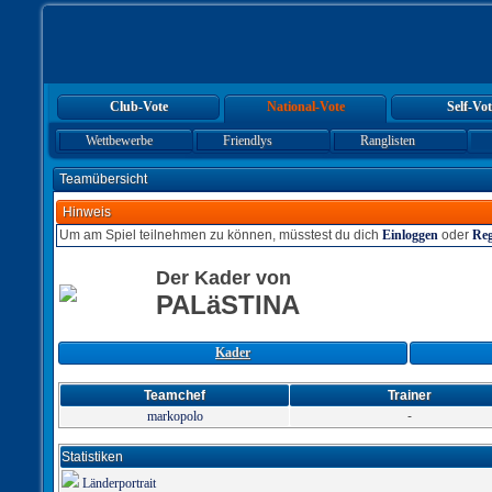
Club-Vote
National-Vote
Self-Vot
Wettbewerbe
Friendlys
Ranglisten
Teamübersicht
Hinweis
Um am Spiel teilnehmen zu können, müsstest du dich
Einloggen
oder
Reg
Der Kader von
PALäSTINA
Kader
Teamchef
Trainer
markopolo
-
Statistiken
Länderportrait