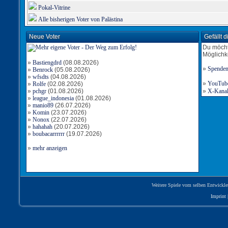
Pokal-Vitrine
Alle bisherigen Voter von Palästina
Neue Voter
Gefällt 
Du möcht
Möglichk
»
Bastiengdrd
(08.08.2026)
»
Spende
»
Benrock
(05.08.2026)
»
wfsdts
(04.08.2026)
»
YouTube-
»
Rolfe
(02.08.2026)
»
pchgr
(01.08.2026)
»
X-Kanal 
»
league_indonesia
(01.08.2026)
»
manio89
(26.07.2026)
»
Komin
(23.07.2026)
»
Nonox
(22.07.2026)
»
hahahah
(20.07.2026)
»
boubacarrrrrr
(19.07.2026)
»
mehr anzeigen
Weitere Spiele vom selben Entwickle
Imprint