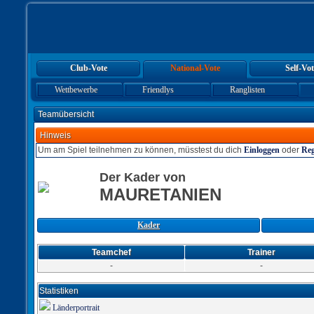
Club-Vote
National-Vote
Self-Vot
Wettbewerbe
Friendlys
Ranglisten
Teamübersicht
Hinweis
Um am Spiel teilnehmen zu können, müsstest du dich
Einloggen
oder
Reg
Der Kader von
MAURETANIEN
Kader
Teamchef
Trainer
-
-
Statistiken
Länderportrait