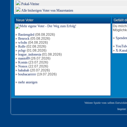
Pokal-Vitrine
Alle bisherigen Voter von Mauretanien
Neue Voter
Gefällt 
Du möcht
Möglichk
»
Bastiengdrd
(08.08.2026)
»
Spende
»
Benrock
(05.08.2026)
»
wfsdts
(04.08.2026)
»
YouTube-
»
Rolfe
(02.08.2026)
»
pchgr
(01.08.2026)
»
X-Kanal 
»
league_indonesia
(01.08.2026)
»
manio89
(26.07.2026)
»
Komin
(23.07.2026)
»
Nonox
(22.07.2026)
»
hahahah
(20.07.2026)
»
boubacarrrrrr
(19.07.2026)
»
mehr anzeigen
Weitere Spiele vom selben Entwickle
Imprint