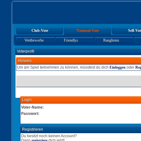
Club-Vote
National-Vote
Self-Vot
Wettbewerbe
Friendlys
Ranglisten
Voterprofil
Hinweis
Um am Spiel teilnehmen zu können, müsstest du dich
Einloggen
oder
Reg
Login
Voter-Name:
Passwort:
Registrieren
Du besitzt noch keinen Account?
Dann
registriere
dich jetzt!