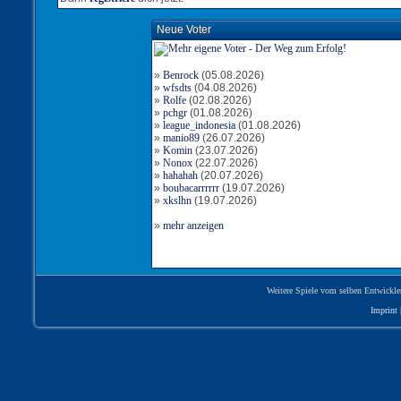
Neue Voter
»
Benrock
(05.08.2026)
»
wfsdts
(04.08.2026)
»
Rolfe
(02.08.2026)
»
pchgr
(01.08.2026)
»
league_indonesia
(01.08.2026)
»
manio89
(26.07.2026)
»
Komin
(23.07.2026)
»
Nonox
(22.07.2026)
»
hahahah
(20.07.2026)
»
boubacarrrrrr
(19.07.2026)
»
xkslhn
(19.07.2026)
»
mehr anzeigen
Weitere Spiele vom selben Entwickle
Imprint