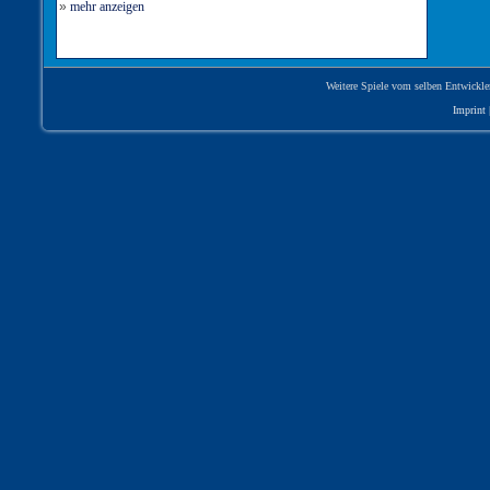
»
mehr anzeigen
Weitere Spiele vom selben Entwickle
Imprint