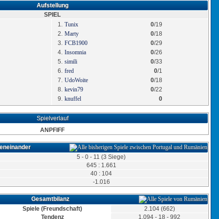
Aufstellung
SPIEL
1.
Tunix
0
/19
2.
Marty
0
/18
3.
FCB1900
0
/29
4.
Insomnia
0
/26
5.
simili
0
/33
6.
fred
0
/1
7.
UdoWoite
0
/18
8.
kevin79
0
/22
9.
knuffel
0
Spielverlauf
ANPFIFF
geneinander
5 - 0 - 11 (3 Siege)
645 : 1.661
40 : 104
-1.016
Gesamtbilanz
Spiele (Freundschaft)
2.104 (662)
Tendenz
1.094 - 18 - 992