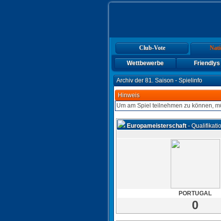
Club-Vote
Nati
Wettbewerbe
Friendlys
Archiv der 81. Saison - Spielinfo
Hinweis
Um am Spiel teilnehmen zu können, mü
Europameisterschaft
- Qualifikati
PORTUGAL
0