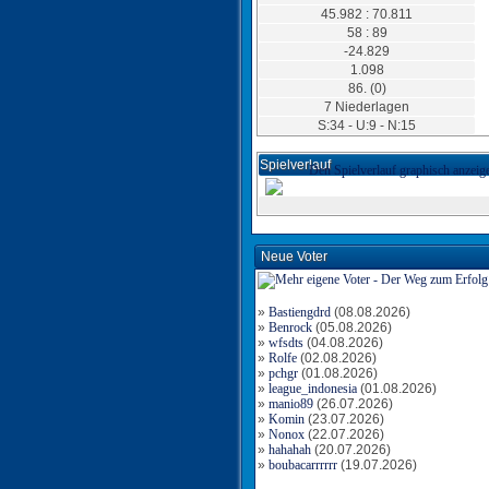
45.982 : 70.811
58 : 89
-24.829
1.098
86. (0)
7 Niederlagen
S:34 - U:9 - N:15
Spielverlauf
Den Spielverlauf graphisch anzeig
Neue Voter
»
Bastiengdrd
(08.08.2026)
»
Benrock
(05.08.2026)
»
wfsdts
(04.08.2026)
»
Rolfe
(02.08.2026)
»
pchgr
(01.08.2026)
»
league_indonesia
(01.08.2026)
»
manio89
(26.07.2026)
»
Komin
(23.07.2026)
»
Nonox
(22.07.2026)
»
hahahah
(20.07.2026)
»
boubacarrrrrr
(19.07.2026)