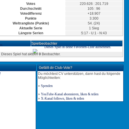
Votes
220.626 : 201.719
Durchschnitt
105 : 96
Votedifferenz
+18.907
Punkte
3.300
Weltrangliste (Punkte)
54. (24)
Aktuelle Serie
1 Sieg
Längste Serien
S:17 - U:1 - N:43
Spielbeobachter
en.
Dieses Spiel in deine Favoriten-Liste aufnehmen.
Dieses Spiel hat aktuell
0
Beobachter.
Gefällt dir Club-Vote?
Du möchtest CV unterstützen, dann hast du folgende
Möglichkeiten:
»
Spenden
»
YouTube-Kanal abonnieren, liken & teilen
»
X-Kanal follown, liken & teilen