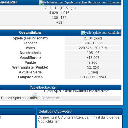
eneinander
17 - 1 - 13 (13 Siege)
4.029 : 4.016
130 : 130
+13
Gesamtbilanz
Spiele (Freundschaft)
2.104 (662)
Tendenz
1.094 - 18 - 992
Votes
220.626 : 201.719
Durchschnitt
105 : 96
Votedifferenz
+18.907
Punkte
3.300
Weltrangliste (Punkte)
52. (24)
Aktuelle Serie
1 Sieg
Längste Serien
S:17 - U:1 - N:43
Spielbeobachter
en.
Dieses Spiel in deine Favoriten-Liste aufnehmen.
Dieses Spiel hat aktuell
0
Beobachter.
Gefällt dir Club-Vote?
Du möchtest CV unterstützen, dann hast du folgende
Möglichkeiten: