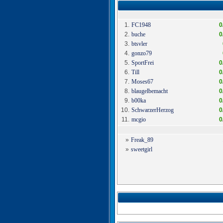
1.
FC1948
0
2.
buche
0
3.
btsvler
4.
gonzo79
5.
SportFrei
0
6.
Till
0
7.
Moses67
0
8.
blaugelbemacht
0
9.
b00ka
0
10.
SchwarzerHerzog
0
11.
mcgio
0
»
Freak_89
»
sweetgirl