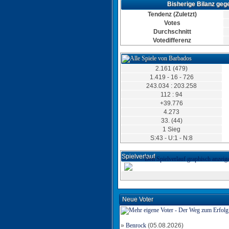
Bisherige Bilanz geg
Tendenz (Zuletzt)
Votes
Durchschnitt
Votedifferenz
2.161 (479)
1.419 - 16 - 726
243.034 : 203.258
112 : 94
+39.776
4.273
33. (44)
1 Sieg
S:43 - U:1 - N:8
Spielverlauf
Den Spielverlauf graphisch anzeig
Neue Voter
»
Benrock
(05.08.2026)