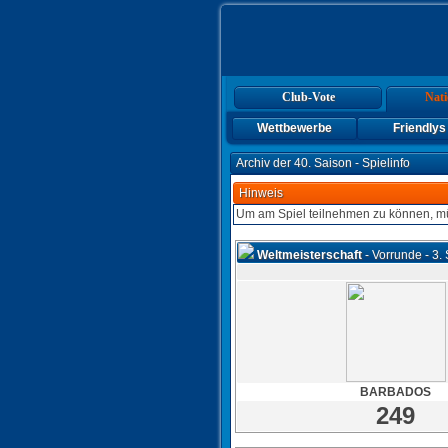
Club-Vote
Nati
Wettbewerbe
Friendlys
Archiv der 40. Saison - Spielinfo
Hinweis
Um am Spiel teilnehmen zu können, mü
Weltmeisterschaft
- Vorrunde - 3. 
BARBADOS
249