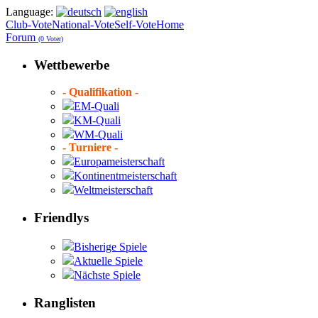
Language:
Club-Vote
National-Vote
Self-Vote
Home
Forum
(0 Voter)
Wettbewerbe
- Qualifikation -
EM-Quali
KM-Quali
WM-Quali
- Turniere -
Europameisterschaft
Kontinentmeisterschaft
Weltmeisterschaft
Friendlys
Bisherige Spiele
Aktuelle Spiele
Nächste Spiele
Ranglisten