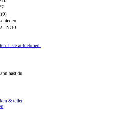
710
7
77
 (0)
g
6
schieden
2 - N:10
iten-Liste aufnehmen.
g
5
ann hast du
g
4
g
ken & teilen
3
en
g
2
g
1