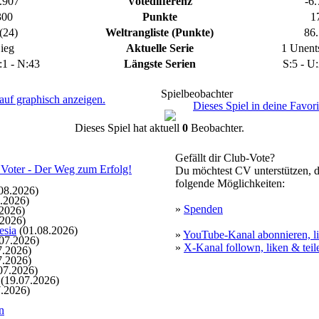
.907
Votedifferenz
-6.
4:2
25.03.2020, 10:06 Uhr
300
Punkte
1
Tor für Somalia
(24)
Weltrangliste (Punkte)
86.
Torschütze: Neunundzwanzi
4:2
25.03.2020, 09:06 Uhr
ieg
Aktuelle Serie
1 Unent
Tor für Rumänien
:1 - N:43
Längste Serien
S:5 - U:
Torschütze: slayer53
4:25
25.03.2020, 09:01 Uhr
Spielbeobachter
Tor für Somalia
auf graphisch anzeigen.
Dieses Spiel in deine Favor
Torschütze: Neunundzwanzi
3:2
25.03.2020, 08:05 Uhr
Dieses Spiel hat aktuell
0
Beobachter.
Tor für Rumänien
Torschütze: slayer53
Gefällt dir Club-Vote?
3:24
25.03.2020, 08:00 Uhr
Du möchtest CV unterstützen, d
Tor für Somalia
folgende Möglichkeiten:
Torschütze: Neunundzwanzi
08.2026)
2:2
25.03.2020, 07:00 Uhr
.2026)
»
Spenden
2026)
Tor für Somalia
.2026)
Torschütze: Neunundzwanzi
esia
(01.08.2026)
»
YouTube-Kanal abonnieren, li
2:2
25.03.2020, 06:00 Uhr
07.2026)
»
X-Kanal follown, liken & teil
7.2026)
Tor für Somalia
7.2026)
Torschütze: Neunundzwanzi
07.2026)
2:2
24.03.2020, 23:28 Uhr
(19.07.2026)
.2026)
Tor für Somalia
Torschütze: Neunundzwanzi
n
2:2
24.03.2020, 22:22 Uhr