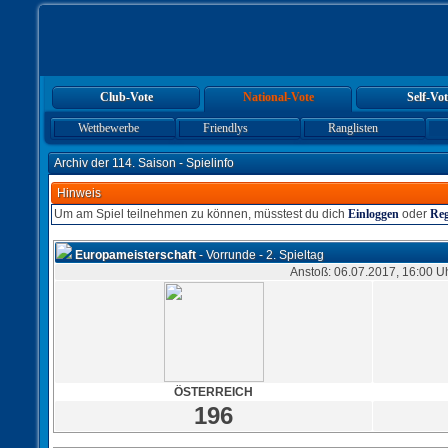
Club-Vote
National-Vote
Self-Vot
Wettbewerbe
Friendlys
Ranglisten
Archiv der 114. Saison - Spielinfo
Hinweis
Um am Spiel teilnehmen zu können, müsstest du dich
Einloggen
oder
Reg
Europameisterschaft
- Vorrunde - 2. Spieltag
Anstoß: 06.07.2017, 16:00 U
ÖSTERREICH
196