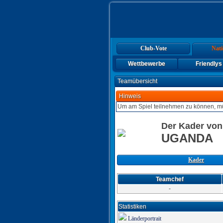
Club-Vote
Nati
Wettbewerbe
Friendlys
Teamübersicht
Hinweis
Um am Spiel teilnehmen zu können, mü
Der Kader von
UGANDA
Kader
Teamchef
-
Statistiken
Länderportrait