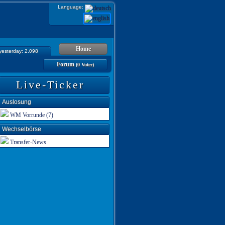
Language:
Home
 yesterday: 2.098
Forum
(0 Voter)
Live-Ticker
Auslosung
WM Vorrunde (7)
Wechselbörse
Transfer-News