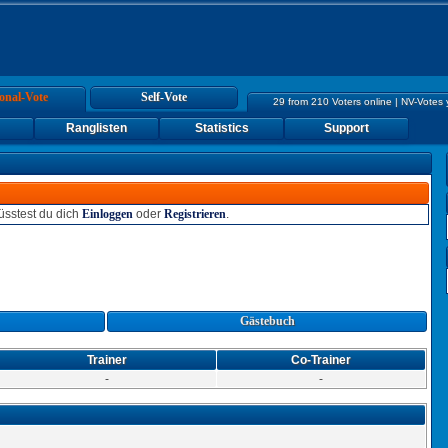
onal-Vote
Self-Vote
29 from 210 Voters online | NV-Votes
Ranglisten
Statistics
Support
sstest du dich
Einloggen
oder
Registrieren
.
Gästebuch
Trainer
Co-Trainer
-
-