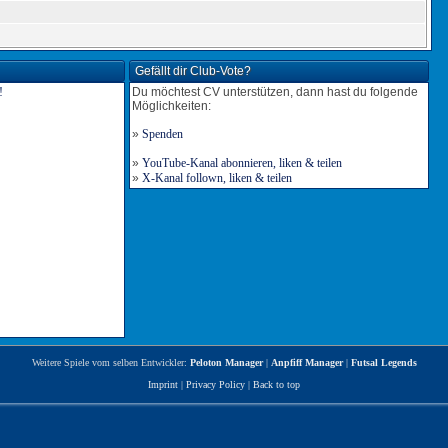
Gefällt dir Club-Vote?
Du möchtest CV unterstützen, dann hast du folgende
Möglichkeiten:
»
Spenden
»
YouTube-Kanal abonnieren, liken & teilen
»
X-Kanal follown, liken & teilen
Weitere Spiele vom selben Entwickler:
Peloton Manager
|
Anpfiff Manager
|
Futsal Legends
Imprint
|
Privacy Policy
|
Back to top