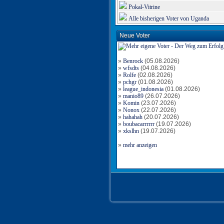
Pokal-Vitrine
Alle bisherigen Voter von Uganda
Neue Voter
»
Benrock
(05.08.2026)
»
wfsdts
(04.08.2026)
»
Rolfe
(02.08.2026)
»
pchgr
(01.08.2026)
»
league_indonesia
(01.08.2026)
»
manio89
(26.07.2026)
»
Komin
(23.07.2026)
»
Nonox
(22.07.2026)
»
hahahah
(20.07.2026)
»
boubacarrrrrr
(19.07.2026)
»
xkslhn
(19.07.2026)
»
mehr anzeigen