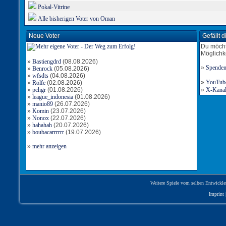
Pokal-Vitrine
Alle bisherigen Voter von Oman
Neue Voter
Gefällt 
Du möcht
Möglichk
»
Bastiengdrd
(08.08.2026)
»
Spende
»
Benrock
(05.08.2026)
»
wfsdts
(04.08.2026)
»
YouTube-
»
Rolfe
(02.08.2026)
»
pchgr
(01.08.2026)
»
X-Kanal 
»
league_indonesia
(01.08.2026)
»
manio89
(26.07.2026)
»
Komin
(23.07.2026)
»
Nonox
(22.07.2026)
»
hahahah
(20.07.2026)
»
boubacarrrrrr
(19.07.2026)
»
mehr anzeigen
Weitere Spiele vom selben Entwickle
Imprint