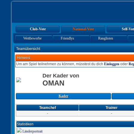
Club-Vote
National-Vote
Self-Vot
Wettbewerbe
Friendlys
Ranglisten
Teamübersicht
Hinweis
Um am Spiel teilnehmen zu können, müsstest du dich
Einloggen
oder
Reg
Der Kader von
OMAN
Kader
Teamchef
Trainer
-
-
Statistiken
Länderportrait