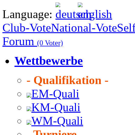
Language:
Club-Vote
National-Vote
Sel
Forum
(0 Voter)
Wettbewerbe
- Qualifikation -
EM-Quali
KM-Quali
WM-Quali
- Turniere -