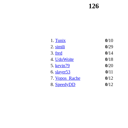
126
1.
Tunix
0
/10
2.
simili
0
/29
3.
fred
0
/14
4.
UdoWoite
0
/18
5.
kevin79
0
/20
6.
slayer53
0
/11
7.
Vopos_Rache
0
/12
8.
SpeedyDD
0
/12