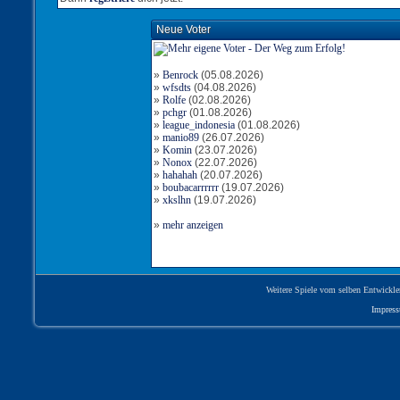
Neue Voter
»
Benrock
(05.08.2026)
»
wfsdts
(04.08.2026)
»
Rolfe
(02.08.2026)
»
pchgr
(01.08.2026)
»
league_indonesia
(01.08.2026)
»
manio89
(26.07.2026)
»
Komin
(23.07.2026)
»
Nonox
(22.07.2026)
»
hahahah
(20.07.2026)
»
boubacarrrrrr
(19.07.2026)
»
xkslhn
(19.07.2026)
»
mehr anzeigen
Weitere Spiele vom selben Entwickle
Impres