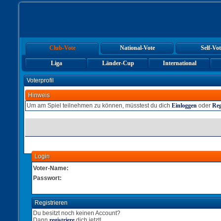
Club-Vote
National-Vote
Self-Vot
Liga
Länder-Cup
International
Voterprofil
Hinweis
Um am Spiel teilnehmen zu können, müsstest du dich
Einloggen
oder
Reg
Login
Voter-Name:
Passwort:
Registrieren
Du besitzt noch keinen Account?
Dann
registriere
dich jetzt!