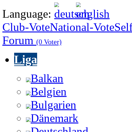
Language:
Club-Vote
National-Vote
Sel
Forum
(0 Voter)
Liga
Balkan
Belgien
Bulgarien
Dänemark
Deutschland