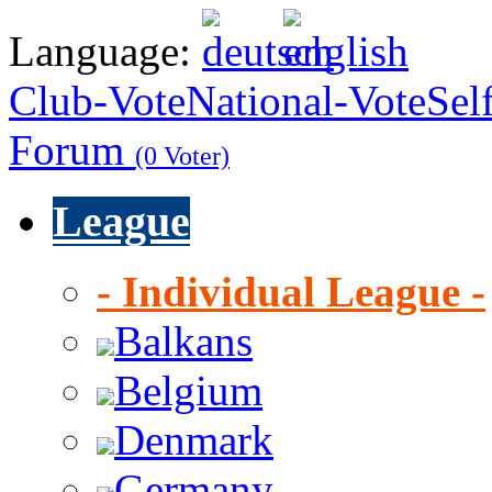
Language:
Club-Vote
National-Vote
Sel
Forum
(0 Voter)
League
- Individual League -
Balkans
Belgium
Denmark
Germany