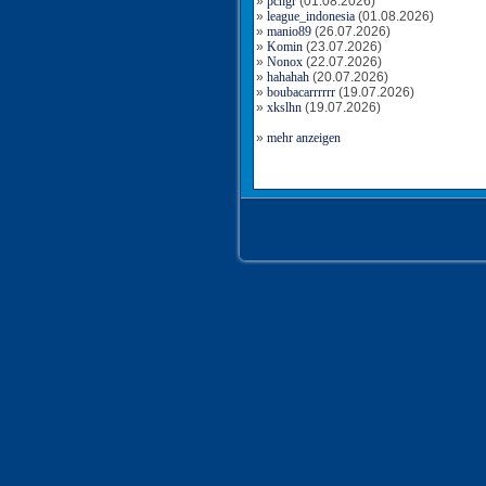
»
pchgr
(01.08.2026)
»
league_indonesia
(01.08.2026)
»
manio89
(26.07.2026)
»
Komin
(23.07.2026)
»
Nonox
(22.07.2026)
»
hahahah
(20.07.2026)
»
boubacarrrrrr
(19.07.2026)
»
xkslhn
(19.07.2026)
»
mehr anzeigen