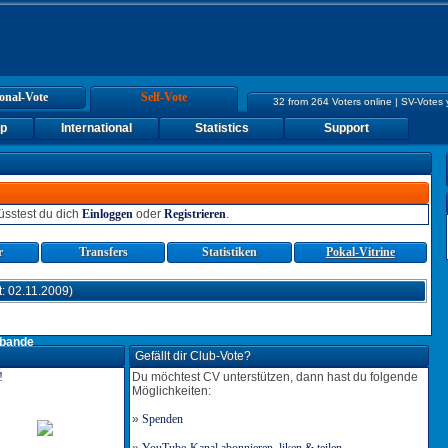
onal-Vote
Self-Vote
32 from 264 Voters online | SV-Votes
up
International
Statistics
Support
sstest du dich
Einloggen
oder
Registrieren
.
r
Transfers
Statistiken
Pokal-Vitrine
: 02.11.2009)
ebande
Gefällt dir Club-Vote?
Du möchtest CV unterstützen, dann hast du folgende
Möglichkeiten:
7x
»
Spenden