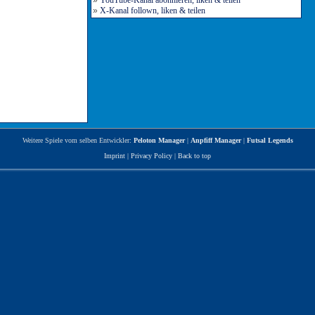
»
YouTube-Kanal abonnieren, liken & teilen
»
X-Kanal follown, liken & teilen
Weitere Spiele vom selben Entwickler:
Peloton Manager
|
Anpfiff Manager
|
Futsal Legends
Imprint
|
Privacy Policy
|
Back to top