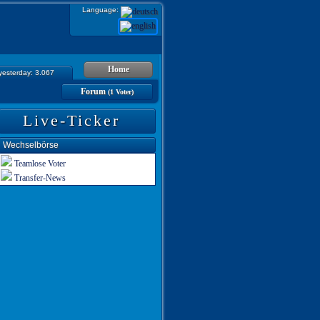
Language:
Home
 yesterday: 3.067
Forum
(1 Voter)
Live-Ticker
Wechselbörse
Teamlose Voter
Transfer-News