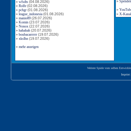
»
Spende
»
wfsdts
(04.08.2026)
»
Rolfe
(02.08.2026)
»
YouTube-
»
pchgr
(01.08.2026)
»
league_indonesia
(01.08.2026)
»
X-Kanal 
»
manio89
(26.07.2026)
»
Komin
(23.07.2026)
»
Nonox
(22.07.2026)
»
hahahah
(20.07.2026)
»
boubacarrrrrr
(19.07.2026)
»
xkslhn
(19.07.2026)
»
mehr anzeigen
Weitere Spiele vom selben Entwickle
Imprint