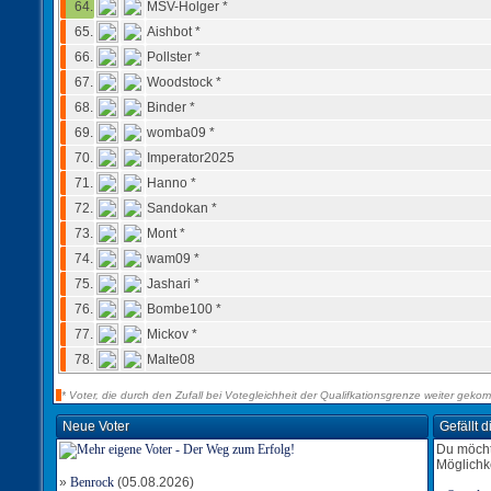
64.
MSV-Holger *
65.
Aishbot *
66.
Pollster *
67.
Woodstock *
68.
Binder *
69.
womba09 *
70.
Imperator2025
71.
Hanno *
72.
Sandokan *
73.
Mont *
74.
wam09 *
75.
Jashari *
76.
Bombe100 *
77.
Mickov *
78.
Malte08
* Voter, die durch den Zufall bei Votegleichheit der Qualifkationsgrenze weiter geko
Neue Voter
Gefällt 
Du möcht
Möglichk
»
Benrock
(05.08.2026)