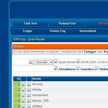
Club-Vote
National-Vote
Self-Vot
League
Nations Cup
International
GTR-Cup - Quali-Runde
Hinweis
Um am Spiel teilnehmen zu können, müsstest du dich
Einloggen
oder
Reg
Quali-Runde
09.08.2026, 14:00 
Aktualisieren
Statistiken
Titeltr
Pl.
Verein
1.
kfc jung
2.
Ghosty
3.
Aximeindorf
4.
Manes _F95
5.
pRiMeL