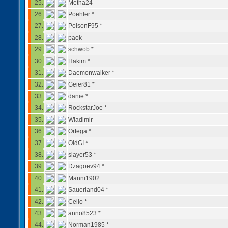
25.
Metha24
26.
Poehler *
27.
PoisonF95 *
28.
paok
29.
schwob *
30.
Hakim *
31.
Daemonwalker *
32.
Geier81 *
33.
danie *
34.
RockstarJoe *
35.
Wladimir
36.
Ortega *
37.
OldGI *
38.
slayer53 *
39.
Dzagoev94 *
40.
Manni1902
41.
Sauerland04 *
42.
Cello *
43.
anno8523 *
44.
Norman1985 *