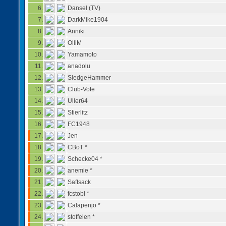
6.
Dansel (TV)
7.
DarkMike1904
8.
Anniki
9.
OlliM
10.
Yamamoto
11.
anadolu
12.
SledgeHammer
13.
Club-Vote
14.
Uller64
15.
Stierlitz
16.
FC1948
17.
Jen
18.
CBoT *
19.
Schecke04 *
20.
anemie *
21.
Saftsack
22.
fcstobi *
23.
Calapenjo *
24.
stoffelen *