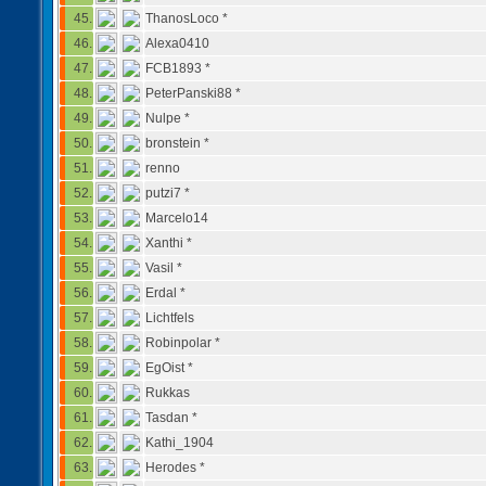
45.
ThanosLoco *
46.
Alexa0410
47.
FCB1893 *
48.
PeterPanski88 *
49.
Nulpe *
50.
bronstein *
51.
renno
52.
putzi7 *
53.
Marcelo14
54.
Xanthi *
55.
Vasil *
56.
Erdal *
57.
Lichtfels
58.
Robinpolar *
59.
EgOist *
60.
Rukkas
61.
Tasdan *
62.
Kathi_1904
63.
Herodes *