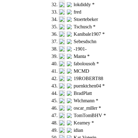
32.
lokdiddy *
33.
fred
34.
Stoertebeker
35.
Tschusch *
36.
Kanibale1907 *
37.
Sebesdschn
38.
-1901-
39.
Manta *
40.
fabolousoh *
41.
MCMD
42.
19ROBERT88
43.
puenktchen04 *
44.
BradPlatt
45.
Wichmann *
46.
oscar_miller *
47.
TomTomBHV *
48.
Kearney *
49.
idian
50.
Kat-Voterin