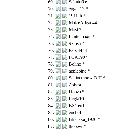
69.
Schniefke
70.
eugen13 *
71.
1911ab *
72.
MatzeAllgau44
73.
Mosi *
74.
franticmagic *
75.
97mstr *
76.
Patzi4444
77.
FCA1907
78.
Bolino *
79.
applepine *
80.
Saninemooj-_BiH *
81.
Asbest
82.
Honza *
83.
Legia16
84.
BSGerd
85.
euchof
86.
Bliznaka_1926 *
87.
thorswi *