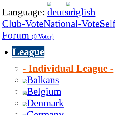
Language:
Club-Vote
National-Vote
Sel
Forum
(0 Voter)
League
- Individual League -
Balkans
Belgium
Denmark
Germany