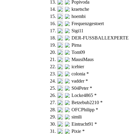
13.
Popivoda
14.
kraetsche
15.
hoembi
16.
Frequenzgestoert
17.
Sigi11
18.
DER-FUSSBALLEXPERTE
19.
Pirna
20.
Tom09
21.
MausiMaus
22.
icebier
23.
colonia *
24.
vadder *
25.
S04Peter *
26.
Locke4865 *
27.
Betzebub2210 *
28.
OFCPhilipp *
29.
simili
30.
Eintracht91 *
31.
Pixie *