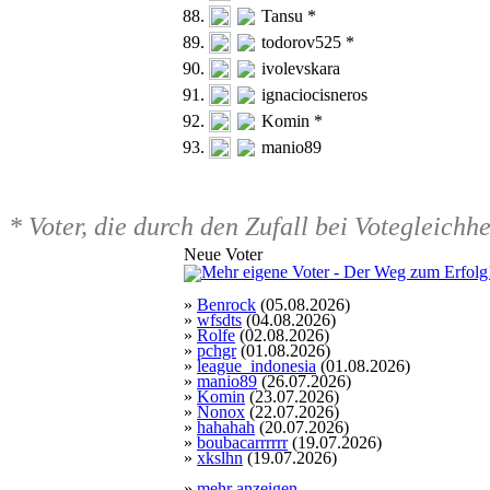
88.
Tansu *
89.
todorov525 *
90.
ivolevskara
91.
ignaciocisneros
92.
Komin *
93.
manio89
* Voter, die durch den Zufall bei Votegleich
Neue Voter
»
Benrock
(05.08.2026)
»
wfsdts
(04.08.2026)
»
Rolfe
(02.08.2026)
»
pchgr
(01.08.2026)
»
league_indonesia
(01.08.2026)
»
manio89
(26.07.2026)
»
Komin
(23.07.2026)
»
Nonox
(22.07.2026)
»
hahahah
(20.07.2026)
»
boubacarrrrrr
(19.07.2026)
»
xkslhn
(19.07.2026)
»
mehr anzeigen