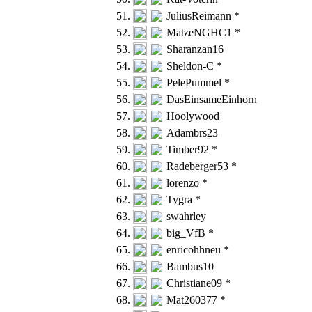
51.
JuliusReimann *
52.
MatzeNGHC1 *
53.
Sharanzan16
54.
Sheldon-C *
55.
PelePummel *
56.
DasEinsameEinhorn
57.
Hoolywood
58.
Adambrs23
59.
Timber92 *
60.
Radeberger53 *
61.
lorenzo *
62.
Tygra *
63.
swahrley
64.
big_VfB *
65.
enricohhneu *
66.
Bambus10
67.
Christiane09 *
68.
Mat260377 *