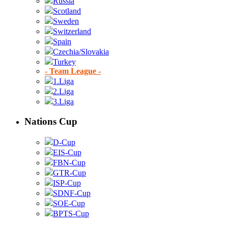
Russia
Scotland
Sweden
Switzerland
Spain
Czechia/Slovakia
Turkey
- Team League -
1.Liga
2.Liga
3.Liga
Nations Cup
D-Cup
EIS-Cup
FBN-Cup
GTR-Cup
ISP-Cup
SDNF-Cup
SOE-Cup
BPTS-Cup