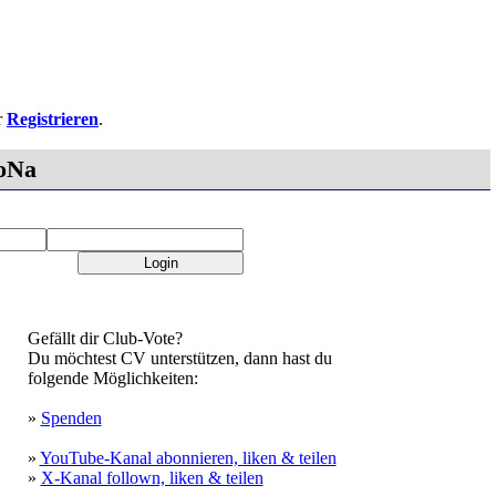
r
Registrieren
.
oNa
Gefällt dir Club-Vote?
Du möchtest CV unterstützen, dann hast du
folgende Möglichkeiten:
»
Spenden
»
YouTube-Kanal abonnieren, liken & teilen
»
X-Kanal follown, liken & teilen