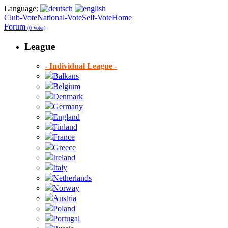
Language:
Club-Vote
National-Vote
Self-Vote
Home
Forum
(0 Voter)
League
- Individual League -
Balkans
Belgium
Denmark
Germany
England
Finland
France
Greece
Ireland
Italy
Netherlands
Norway
Austria
Poland
Portugal