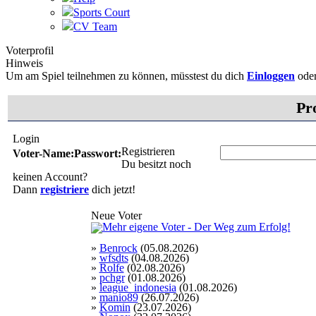
Sports Court
CV Team
Voterprofil
Hinweis
Um am Spiel teilnehmen zu können, müsstest du dich
Einloggen
ode
Pr
Login
Registrieren
Voter-Name:
Passwort:
Du besitzt noch
keinen Account?
Dann
registriere
dich jetzt!
Neue Voter
»
Benrock
(05.08.2026)
»
wfsdts
(04.08.2026)
»
Rolfe
(02.08.2026)
»
pchgr
(01.08.2026)
»
league_indonesia
(01.08.2026)
»
manio89
(26.07.2026)
»
Komin
(23.07.2026)