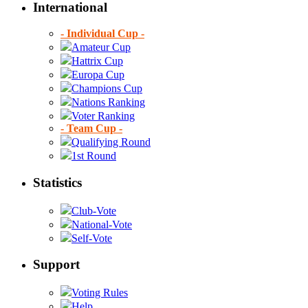
International
- Individual Cup -
Amateur Cup
Hattrix Cup
Europa Cup
Champions Cup
Nations Ranking
Voter Ranking
- Team Cup -
Qualifying Round
1st Round
Statistics
Club-Vote
National-Vote
Self-Vote
Support
Voting Rules
Help